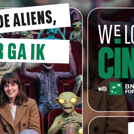
alf jaar oud, en dat hebben we geweten. Na de
ternationale première op het prestigieuze SXSW
in aan sneltempo vertrokken.
al filmfestivals in binnen- en buitenland, en we hebben
elding verzameld. Ondermeer voor Aäron als Best Actor
 York, en vorige maand wonnen we ook de Prijs van de
 Brussels Filmfestival.
it met oa selecties voor het Filmfestival van Oostende
Odense, Montreal en Bristol. En als kers op de taart een
sed Magazine waarbij we door de programmator van
ssantste kortfilms van het jaar. Met andere woorden
om jullie nog eens héél hard te bedanken voor al het
 bijgedragen aan dit bescheiden succes.