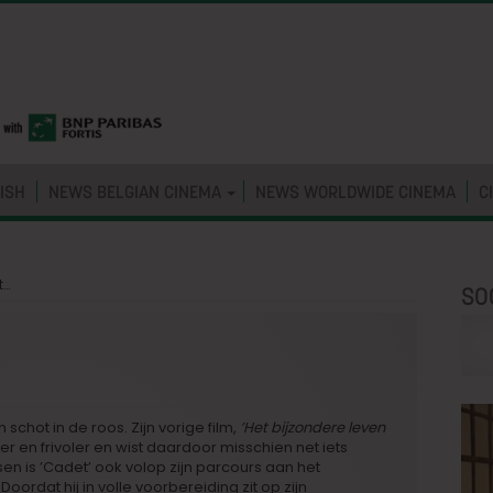
ISH
NEWS BELGIAN CINEMA
NEWS WORLDWIDE CINEMA
C
t…
SO
 schot in de roos. Zijn vorige film,
’Het bijzondere leven
er en frivoler en wist daardoor misschien net iets
ssen is ’Cadet’ ook volop zijn parcours aan het
oordat hij in volle voorbereiding zit op zijn