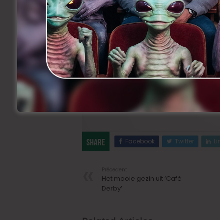
–
Kevin Meul over ’Cadet’
–
Kevin Meul over ’My First Highway’
–
’Cadet’ wint in Brussel
–
Kevin Meul klaar voor de lange afstan
–
’Cadet’ in Delicatessen on Tour
–
’Rocky De Vlaeminck’ wint
Facebook
Twitter
Li
Share
Précedent
Het mooie gezin uit ’Café
Derby’