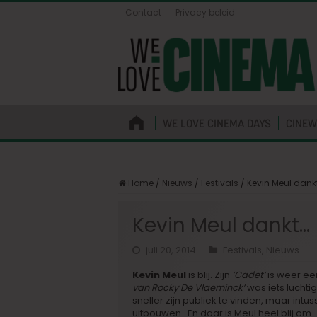
Contact
Privacy beleid
WE LOVE CINEMA DAYS
CINEW
Home
/
Nieuws
/
Festivals
/
Kevin Meul dank
Kevin Meul dankt…
juli 20, 2014
Festivals
,
Nieuws
Kevin Meul
is blij. Zijn
’Cadet’
is weer een
van Rocky De Vlaeminck’
was iets luchtig
sneller zijn publiek te vinden, maar intu
uitbouwen. En daar is Meul heel blij om. D