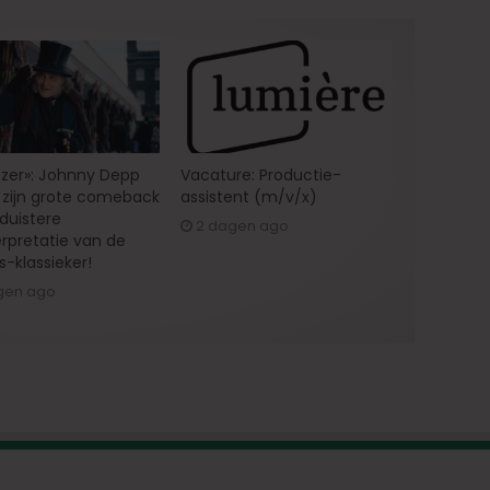
zer»: Johnny Depp
Vacature: Productie-
zijn grote comeback
assistent (m/v/x)
 duistere
2 dagen ago
erpretatie van de
s-klassieker!
gen ago