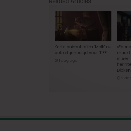
Related Articles
Korte animatiefilm ‘Melk’ nu
«Ebene
ook uitgenodigd voor TIFF
maakt 
in een
1 dag ago
herint
Dicken
2 da