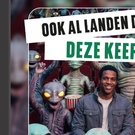
Hallo vrienden van de cinema!
Hopelijk gaat het jullie allemaal goed!
Onze ’Cadet’ is nu iets meer dan een h
wereldpremière in Leuven, volgde de in
Festival in Texas. En sindsdien is de tre
De teller staat voorlopig op een dertigt
tot dusver 4 awards en 1 speciale verm
op het PictureStart Filmfestival in New
Pers voor Beste Nationale Kortfilm op het
En ook de toekomst ziet er rooskleurig u
en voor de oscar-qualifying festivals in 
fijne vermelding in het Dazed & Confu
SXSW worden vermeld bij de tien intere
dat loopt lekker!
Dit is dan ook de perfecte gelegenheid 
geleverde werk, jullie hebben allemaal
Zie ook :