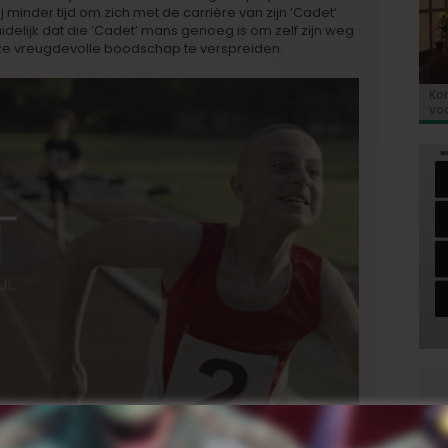
hij minder tijd om zich met de carrière van zijn ’Cadet’
idelijk dat die ’Cadet’ mans genoeg is om zelf zijn weg
eze vreugdevolle boodschap te verspreiden.
Kor
«E
Bio
Va
‘So
voo
co
Go
de 