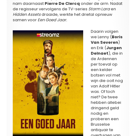
nam daarnaast
Pierre De Clercq
onder de arm. Nadat
de regisseur vervolgens de TV-series
Storm Lara
en
Hidden Assets
draaide, werkte het drietal opnieuw
samen voor
Een Goed Jaar.
Daarin volgen
we Lenny (
Boris
Van Severen
)
en Erik (
Jurgen
Delnaet
), die in
de Ardennen
per toeval op
een kelder
botsen vol met
wijn die ooit nog
van Adolf Hitler
was. Of toch
niet? De twee
hebben allebei
dringend geld
nodig en
proberen een
Brusselse
antiquair te
overtuigen van