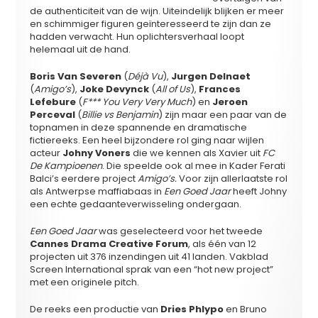
de authenticiteit van de wijn. Uiteindelijk blijken er meer
en schimmiger figuren geïnteresseerd te zijn dan ze
hadden verwacht. Hun oplichtersverhaal loopt
helemaal uit de hand.
Boris Van Severen
(
Déjà Vu
),
Jurgen Delnaet
(
Amigo’s
),
Joke Devynck
(
All of Us
),
Frances
Lefebure
(
F*** You Very Very Much
) en
Jeroen
Perceval
(
Billie vs Benjamin
) zijn maar een paar van de
topnamen in deze spannende en dramatische
fictiereeks. Een heel bijzondere rol ging naar wijlen
acteur
Johny Voners
die we kennen als Xavier uit
FC
De Kampioenen
. Die speelde ook al mee in Kader Ferati
Balci’s eerdere project
Amigo’s.
Voor zijn allerlaatste rol
als Antwerpse maffiabaas in
Een Goed Jaar
heeft Johny
een echte gedaanteverwisseling ondergaan.
Een Goed Jaar
was geselecteerd voor het tweede
Cannes Drama Creative Forum
, als één van 12
projecten uit 376 inzendingen uit 41 landen. Vakblad
Screen International sprak van een “hot new project”
met een originele pitch.
De reeks een productie van
Dries Phlypo
en Bruno