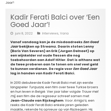
Jaar’!
Kadir Ferati Balci over ‘Een
Goed Jaar’!
juni 8, 2022
Interviews
,
Varia
Vanaf vandaag kan je de misdaadreeks
Een Goed
Jaar
bekijken op Streamz. Daarin stoten Lenny
(Boris Van Severen) en Erik (Jurgen Delnaet) op
een wijnkelder vol oude flessen die nog
toebehoorden aan Adolf Hitler. Dat is althans wat
de twee proberen aan te tonen om snel veel geld
te kunnen verdienen. De regie voor
Een Goed Jaar
lag in handen van Kadir Ferati Balci.
In 2010 debuteerde Kadir Ferati Balci met zijn eerste
langspeler
Turquaze
, een film over twee Turkse broers
en hun leven in België. Vier jaar later volgde
Trouw met
mij
, een film die de regisseur schreef samen met
Jean-Claude van Rijckeghem
. Voor
Amigo’s
, een
reeks die Kadir Ferati Balci enkele jaren geleden
maakte, rekende hij opnieuw op van Rijckegem. Hij