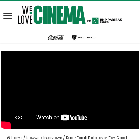
Home
/
Nieuws
/
Interviews
/
Kadir Ferati Balci over ‘Een Goed