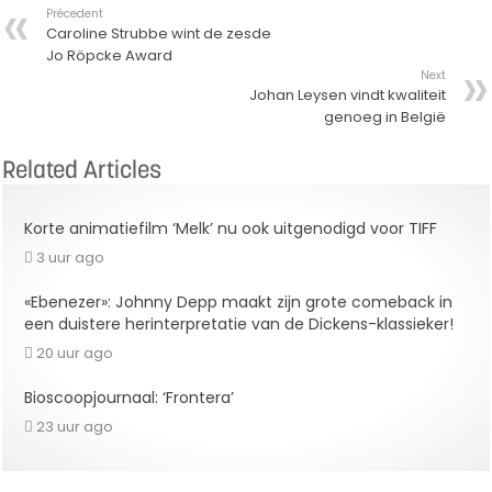
Précedent
Caroline Strubbe wint de zesde
Jo Röpcke Award
Next
Johan Leysen vindt kwaliteit
genoeg in België
Related Articles
Korte animatiefilm ‘Melk’ nu ook uitgenodigd voor TIFF
3 uur ago
«Ebenezer»: Johnny Depp maakt zijn grote comeback in
een duistere herinterpretatie van de Dickens-klassieker!
20 uur ago
Bioscoopjournaal: ‘Frontera’
23 uur ago