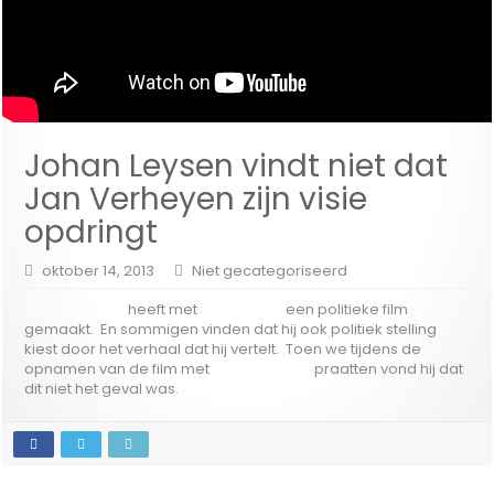
Johan Leysen vindt niet dat
Jan Verheyen zijn visie
opdringt
oktober 14, 2013
Niet gecategoriseerd
Jan Verheyen
heeft met
‘Het Vonnis’
een politieke film
gemaakt. En sommigen vinden dat hij ook politiek stelling
kiest door het verhaal dat hij vertelt. Toen we tijdens de
opnamen van de film met
Johan Leysen
praatten vond hij dat
dit niet het geval was.