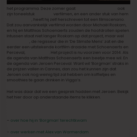
het programma. Deze zomer gaat
Jozefien Scheepers
ook
zijn toneelstuk
‘Liebling’
verfilmen, en een ander stuk van hem
‘d’Ardennen’
, heeft hij zelf herschreven tot een filmscenario.
Dat zou aanvankelijk verfilmd worden door Michaël Roskam,
en hij en Matthias Schoenaerts zouden de hoofdrollen spelen.
Intussen staat niet langer Roskam op dat project, maar wel
Robin Pront
, de regisseur die in ‘De Slimste Mens’ zat en die
eerder een uitstekende kortfilm draaide met Schoenaerts en
Perceval,
‘Injury Time’
. Het project is nu voorzien voor 2014. Als
de agenda van Matthias Schoenaerts een beetje mee wil. En
de agenda van Jeroen Perceval. Want wil ‘Borgman’ straks in
de prijzen vallen in Cannes, dan zou het kunnen zijn dat
Jeroen ook nog weinig tijd zal hebben om koffietjes en
smoothies te gaan drinken in Viggo’s.
Het was daar dat we een gesprek hadden met Jeroen. Bekijk
het hier door op onderstaande items te klikken.
–
over hoe hij in ‘Borgman’ terechtkwam
–
over werken met Alex van Warmerdam