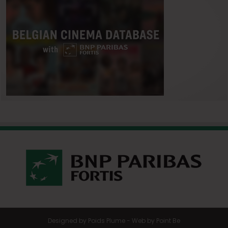
Designed by
Poids Plume
- Web by
Point Be