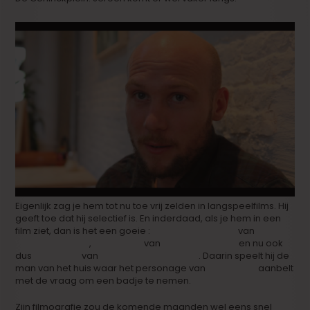
Eigenlijk zag je hem tot nu toe vrij zelden in langspeelfilms. Hij
geeft toe dat hij selectief is. En inderdaad, als je hem in een
film ziet, dan is het een goeie :
‘Dagen Zonder Lief’
van
Felix
Van Groeningen
,
‘Rundskop’
van
Michaël Roskam
en nu ook
dus
‘Borgman’
van
Alex van Warmerdam
. Daarin speelt hij de
man van het huis waar het personage van
Jan Bijvoet
aanbelt
met de vraag om een badje te nemen.
Zijn filmografie zou de komende maanden wel eens snel