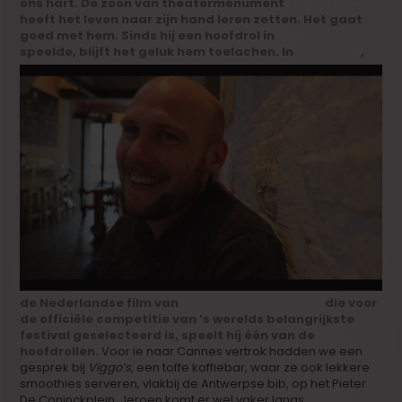
ons hart. De zoon van theatermonument
Luk Perceval
heeft het leven naar zijn hand leren zetten. Het gaat
goed met hem. Sinds hij een hoofdrol in
‘Rundskop’
speelde, blijft het geluk hem toelachen.
In
‘Borgman’
,
de Nederlandse film van
Alex van Warmerdam
die voor
de officiële competitie van ’s werelds belangrijkste
festival geselecteerd is, speelt hij één van de
hoofdrollen.
Voor ie naar Cannes vertrok hadden we een
gesprek bij
Viggo’s
, een toffe koffiebar, waar ze ook lekkere
smoothies serveren, vlakbij de Antwerpse bib, op het Pieter
De Coninckplein. Jeroen komt er wel vaker langs.