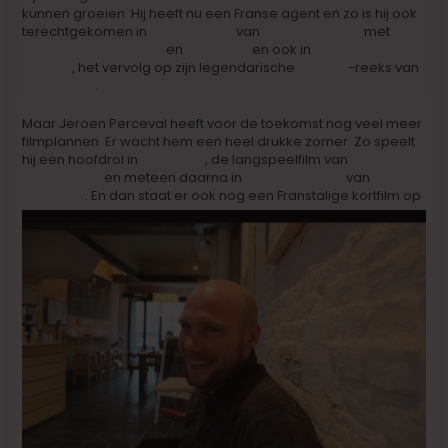
kunnen groeien. Hij heeft nu een Franse agent en zo is hij ook
terechtgekomen in
‘Mon Epouse’
van
Michel Spinosa
met
Charlotte Gainsbourg
en
Yvan Attal
en ook in
‘Die Andere
Heimat’
, het vervolg op zijn legendarische
‘Heimat’
-reeks van
Edgar Reitz
.
Maar Jeroen Perceval heeft voor de toekomst nog veel meer
filmplannen. Er wacht hem een heel drukke zomer. Zo speelt
hij een hoofdrol in
‘Plan Bart’
, de langspeelfilm van
Roel
Mondelaers
en meteen daarna in
‘
Paradise Trips’
van
Raf
Reyntjens
.
En dan staat er ook nog een Franstalige kortfilm op