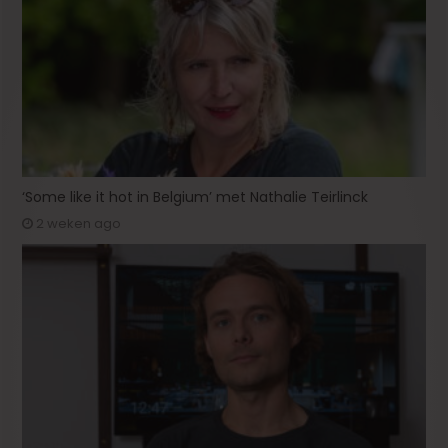
‘Some like it hot in Belgium’ met Nathalie Teirlinck
2 weken ago