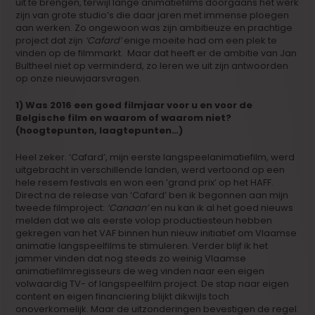
uit te brengen, terwijl lange animatiefilms doorgaans het werk
zijn van grote studio’s die daar jaren met immense ploegen
aan werken. Zo ongewoon was zijn ambitieuze en prachtige
project dat zijn
‘Cafard’
enige moeite had om een plek te
vinden op de filmmarkt. Maar dat heeft er de ambitie van Jan
Bultheel niet op verminderd, zo leren we uit zijn antwoorden
op onze nieuwjaarsvragen.
1) Was 2016 een goed filmjaar voor u en voor de
Belgische film en waarom of waarom niet?
(hoogtepunten, laagtepunten…)
Heel zeker. ‘Cafard’, mijn eerste langspeelanimatiefilm, werd
uitgebracht in verschillende landen, werd vertoond op een
hele resem festivals en won een ’grand prix’ op het HAFF.
Direct na de release van ‘Cafard’ ben ik begonnen aan mijn
tweede filmproject:
‘Canaan’
en nu kan ik al het goed nieuws
melden dat we als eerste volop productiesteun hebben
gekregen van het VAF binnen hun nieuw initiatief om Vlaamse
animatie langspeelfilms te stimuleren. Verder blijf ik het
jammer vinden dat nog steeds zo weinig Vlaamse
animatiefilmregisseurs de weg vinden naar een eigen
volwaardig TV- of langspeelfilm project. De stap naar eigen
content en eigen financiering blijkt dikwijls toch
onoverkomelijk. Maar de uitzonderingen bevestigen de regel.