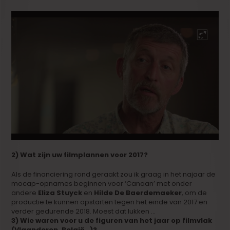
2) Wat zijn uw filmplannen voor 2017?
Als de financiering rond geraakt zou ik graag in het najaar de
mocap-opnames beginnen voor ‘Canaan’ met onder
andere
Eliza Stuyck
en
Hilde De Baerdemaeker
, om de
productie te kunnen opstarten tegen het einde van 2017 en
verder gedurende 2018. Moest dat lukken …
3) Wie waren voor u de figuren van het jaar op filmvlak
(Vlaanderen, België…)?