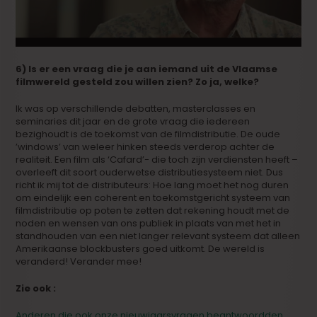
6) Is er een vraag die je aan iemand uit de Vlaamse
filmwereld gesteld zou willen zien? Zo ja, welke?
Ik was op verschillende debatten, masterclasses en
seminaries dit jaar en de grote vraag die iedereen
bezighoudt is de toekomst van de filmdistributie. De oude
’windows’ van weleer hinken steeds verderop achter de
realiteit. Een film als ‘Cafard’- die toch zijn verdiensten heeft –
overleeft dit soort ouderwetse distributiesysteem niet. Dus
richt ik mij tot de distributeurs: Hoe lang moet het nog duren
om eindelijk een coherent en toekomstgericht systeem van
filmdistributie op poten te zetten dat rekening houdt met de
noden en wensen van ons publiek in plaats van met het in
standhouden van een niet langer relevant systeem dat alleen
Amerikaanse blockbusters goed uitkomt. De wereld is
veranderd! Verander mee!
Zie ook :
Anderen die ook onze nieuwjaarsvragen beantwoordden