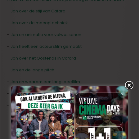
–
Jan over de stijl van Cafard
–
Jan over de mocaptechniek
–
Jan en animatie voor volwassenen
–
Jan heeft een acteursfilm gemaakt
–
Jan over het Oostends in Cafard
–
Jan en de lange pitch
–
Jan en waarom een langspeelfilm
–
Jan en de aanpak van zijn acteurs
–
Jan en het verhaal van Cafard
–
Jan maakte Cafard met een kleine ploeg
–
de making-of van Cafard