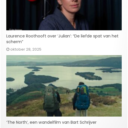
Laurence Roothooft over ‘Julian’: “De liefde spat van het
scherm”
oktober 28, 2025
‘The North’, een wandelfilm van Bart Schrijver