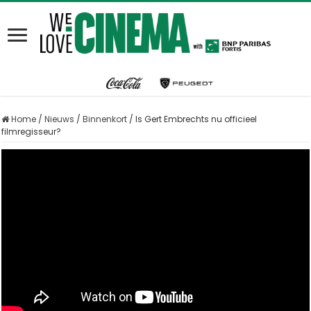
Home
/
Nieuws
/
Binnenkort
/
Is Gert Embrechts nu officieel
filmregisseur?