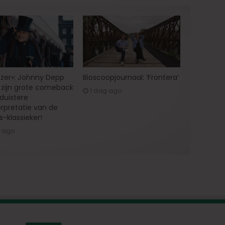
zer»: Johnny Depp
Bioscoopjournaal: ‘Frontera’
zijn grote comeback
1 dag ago
 duistere
erpretatie van de
s-klassieker!
g ago