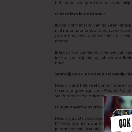
hebt voor je volgend project, is dat al
Is er al iets in de maak?
Ik was aan het schrijven aan een langsp
niet meer naar omdat ik een zware zw
geworden, ontwikkelen er zich misschie
thema.
Ik kijk soms naar de baby en zie dan vaa
inzitten van mijn biologische vader. Ik v
haar.
Want jij hebt je vader uiteindelijk 
Nee, maar ik heb veel donorkinderen o
en samengevoegd voor
Melanie
. Een 
via commerciële databanken of donor d
Is jouw zoektocht afgelopen?
Nee, ik ga dat nooit opgeven. Elke keer 
DNA-databanken, dan klik ik dat wel hoopv
je maar weinig DNA blijkt te delen en he