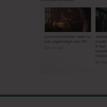
Korte animatiefilm ‘Melk’ nu
«Ebene
ook uitgenodigd voor TIFF
maakt 
in een
15 uur ago
herint
Dicken
1 da