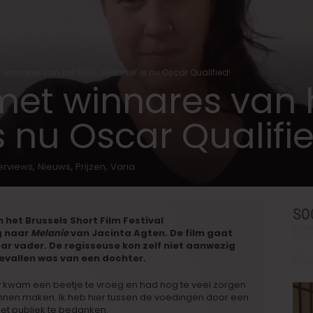
 winnares van het BSFF, ‘Melanie’ is nu Oscar Qualified!
met winnares van 
s nu Oscar Qualifi
,
,
,
terviews
Nieuws
Prijzen
Varia
SO
het Brussels Short Film Festival
g naar
Melanie
van Jacinta Agten. De film gaat
ar vader. De regisseuse kon zelf niet aanwezig
 bevallen was van een dochter.
y kwam een beetje te vroeg en had nog te veel zorgen
unnen maken. Ik heb hier tussen de voedingen door een
het publiek te bedanken.