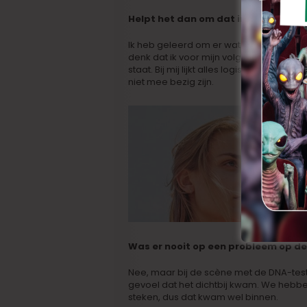
Helpt het dan om dat in een film te
Ik heb geleerd om er wat afstand van te
denk dat ik voor mijn volgende film ook
staat. Bij mij lijkt alles logisch, maar
niet mee bezig zijn.
Was er nooit op een probleem op de 
Nee, maar bij de scène met de DNA-test
gevoel dat het dichtbij kwam. We hebbe
steken, dus dat kwam wel binnen.