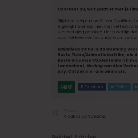
Concreet nu, wat gaat er met je fi
Blijkbaar is hij nu dus ‘Oscar Qualified’,
eigenlijk helemaal niet met het festival 
ik er niet ging geraken. Het is wel fijn 
voor het leven en het andere om verder 
Melanie
komt nu in aanmerking voor 
Beste Fictie/Animatiekortfilm, als 
Beste Vlaamse Studentenkortfilm o
Landschoot,
Nesting
van Alex Verhae
jury. Ontdek
hier
alle winnaars.
Facebook
Twitter
Share
Précedent
Albatros op Streamz!
Related Articles