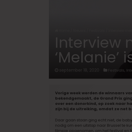
Home
/
Nieuws
/
Festivals
/
Interview met
Interview 
‘Melanie’ i
september 18, 2020
,
Festivals
In
Vorige week werden de winnaars van 
bekendgemaakt, de Grand Prix gin
over een donorkind, op zoek naar ha
zijn bij de uitreiking, omdat ze net
Daar gaan staan ging echt niet, de bab
nodig om een uitstap naar Brussel te k
filmpje opgenomen, om het festival en 