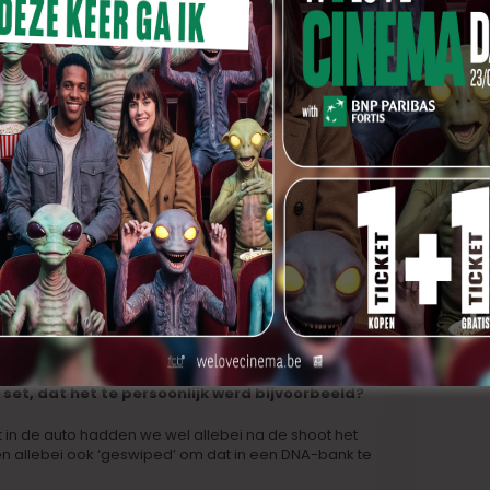
 steken of brengt dat net meer teweeg?
 nemen, anders plakt het daar te emotioneel op. Ik
 iemand ga laten meeschrijven die er verder vanaf
 ik moet het minder complex maken voor mensen die daar
De hoofdactrice uit
Melanie
is zelf ook
een dondorkind, heb je haar dan
ontmoet in je zoektocht?
Ja, wij zijn lang geleden Facebookvrienden
geworden. Ze was geen actrice, maar zei
toen ze auditie kwam doen: “Ik voel het
personage wel, omdat ik dat zelf ook een
beetje ben”. Dus ik hoopte dat ze kon spelen
en toen dat zo was, heb ik niet getwijfeld.
set, dat het te persoonlijk werd bijvoorbeeld?
 in de auto hadden we wel allebei na de shoot het
n allebei ook ‘geswiped’ om dat in een DNA-bank te