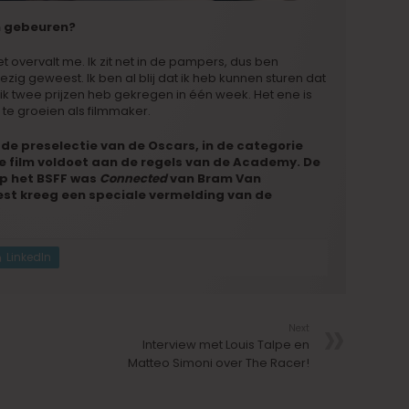
lm gebeuren?
 het overvalt me. Ik zit net in de pampers, dus ben
bezig geweest. Ik ben al blij dat ik heb kunnen sturen dat
dat ik twee prijzen heb gekregen in één week. Het ene is
te groeien als filmmaker.
de preselectie van de Oscars, in de categorie
de film voldoet aan de regels van de Academy.
De
p het BSFF was
Connected
van Bram Van
st kreeg een speciale vermelding van de
LinkedIn
Next
Interview met Louis Talpe en
Matteo Simoni over The Racer!