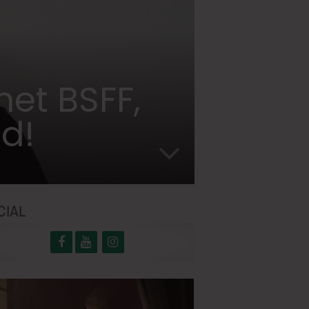
het BSFF,
ed!
CIAL