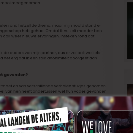
tijd mooi meegenomen.
eler rond hetzelfde thema, maar mijn hoofd stond er
angerschap heb gehad. Omdat ik nu zelf moeder ben
n ook weer nieuwe ervaringen, insteken rond dat
k de ouders van mijn partner, dus er zal ook wel iets
ind het erg dat ik een stuk anonimiteit doorgeef aan
niet gevonden?
ntmoet en van verschillende verhalen stukjes genomen
deel van hen heeft ondertussen wel hun vader gevonden
etectives.
als ik een mail binnen krijg met nieuwe matches uit de
ol open. Maar het is toch altijd een teleurstelling als
t over een derde- tot vijfdegraads neef of nicht gaat.