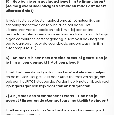
5) Hoe ben je erin geslaagd jouw film te financieren?
(Je mag eventueel budget vermelden maar dat hoeft
uiteraard niet)
Ik heb niet te veel kosten gehad omdat het natuurlijk een
schoolopdracht was en ik bijna alles zelf deed. Het
uitrenderen van de beelden heb ik wel bij een online
renderfarm laten doen voor een honderdtal euro omdat mijn
eigen computer niet sterk genoeg is. Ik moest ook nog een
banjo aankopen voor de soundtrack, anders was mijn film
niet compleet. <:-)
6)
Animatie is een heel arbeidsintensief genre. Heb je
je film alleen gemaakt? Met een ploeg?
Ik heb het meeste zelf gedaan, inclusief enkele stemmetjes
en de muziek. Het geluid is door Arne Thomas verzorgd, die
ook aan het RITCS studeerde. Verder heb ik natuurlijk ook veel
input gekregen van mijn docenten en klasgenoten.
7)
Als je met een stemmencast werkt… Hoe heb je
gecast? En waren de stemacteurs makkelijk te vinden?
Ikzelf en mijn soundman Arne hebben ons daar eens goed
mee geamuseerd. J