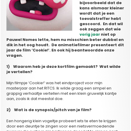
bijvoorbeeld dat de
kans alsmaar kleiner
wordt dat je een
toevalstreffer hebt
gescoord. En dat wil
ook zeggen dat wie
vorig jaar
niet op
Pauwel Nomes lette, hem nu misschien beter dubbel en
dik in het oog houdt. De animatiefilmer presenteert dit
jaar de film ‘Cookie!’. En ook hij beantwoordde onze
vragen.
1) Waarom heb je deze kortfilm gemaakt? Wat wilde
je vertellen?
Mijn filmpje ‘Cookie!’ was het eindproject voor mijn
masterjaar aan het RITCS. Ik wilde graag een simpel en
grappig verhaaltje vertellen met een klein gruwelijk kantje
aan, zoals ik dat meestal doe.
2) Wat is de synopsis/pitch van je film?
Een hongerig klein vogeltje probeert iets te eten te krijgen
door een deuntje te zingen voor een nietsvermoedende