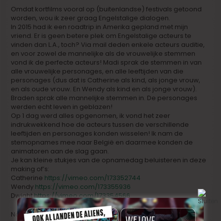
Omdat kortfilms vooral op (buitenlandse) festivals getoond
worden, wou ik zeer graag Engelstalige dialogen.
In 2015 had ik een roadtrip in Amerika gepland met mijn
vriend. Er is geen betere plek om Engelstalige acteurs te
vinden dan L.A., toch? Via mail deden enkele acteurs auditie,
en voor zowel de mannelijke als de vrouwelijke stemmen
vond ik de perfecte acteurs! Madi sprak de stemmen in van
alle vrouwelijke personages, en alle leeftijden van die
personages (dus dat is Catherine als kind, als jonge vrouw,
en als oude vrouw. En Wendy als kind en als jonge vrouw).
Braden sprak alle mannelijke stemmen in. De personages
werden echt leven in geblazen!
Op 1 dag werd alles opgenomen, ik vond het zeer
indrukwekkend hoe de acteurs tussen de verschillende
leeftijden en personages konden wisselen! Ik nam de
stemopnames mee naar België en daarmee konden de
animatoren aan de slag gaan.
Je kan kleine stukjes van de opnamedag beluisteren in deze
making of’s:
Catherine
https://vimeo.com/173352744
Wendy
https://vimeo.com/173355936
Dwight
https://vimeo.com/173354566
Naast de Amerikaanse stemacteurs was er ook een Finse