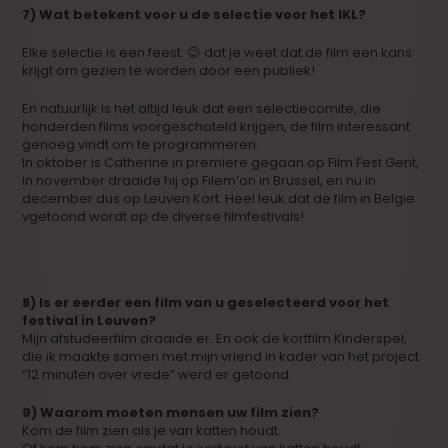
7) Wat betekent voor u de selectie voor het IKL?
Elke selectie is een feest. 😉 dat je weet dat de film een kans
krijgt om gezien te worden door een publiek!
En natuurlijk is het altijd leuk dat een selectiecomite, die
honderden films voorgeschoteld krijgen, de film interessant
genoeg vindt om te programmeren.
In oktober is Catherine in premiere gegaan op Film Fest Gent,
in november draaide hij op Filem’on in Brussel, en nu in
december dus op Leuven Kort. Heel leuk dat de film in Belgie
vgetoond wordt op de diverse filmfestivals!
8) Is er eerder een film van u geselecteerd voor het
festival in Leuven?
Mijn afstudeerfilm draaide er. En ook de kortfilm Kinderspel,
die ik maakte samen met mijn vriend in kader van het project
“12 minuten over vrede” werd er getoond.
9) Waarom moeten mensen uw film zien?
Kom de film zien als je van katten houdt.