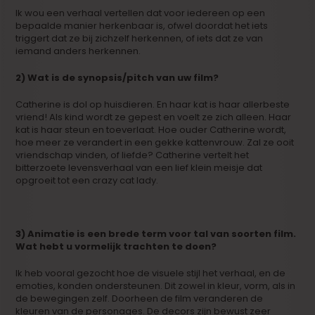
Ik wou een verhaal vertellen dat voor iedereen op een
bepaalde manier herkenbaar is, ofwel doordat het iets
triggert dat ze bij zichzelf herkennen, of iets dat ze van
iemand anders herkennen.
2) Wat is de synopsis/pitch van uw film?
Catherine is dol op huisdieren. En haar kat is haar allerbeste
vriend! Als kind wordt ze gepest en voelt ze zich alleen. Haar
kat is haar steun en toeverlaat. Hoe ouder Catherine wordt,
hoe meer ze verandert in een gekke kattenvrouw. Zal ze ooit
vriendschap vinden, of liefde? Catherine vertelt het
bitterzoete levensverhaal van een lief klein meisje dat
opgroeit tot een crazy cat lady.
3) Animatie is een brede term voor tal van soorten film.
Wat hebt u vormelijk trachten te doen?
Ik heb vooral gezocht hoe de visuele stijl het verhaal, en de
emoties, konden ondersteunen. Dit zowel in kleur, vorm, als in
de bewegingen zelf. Doorheen de film veranderen de
kleuren van de personages. De decors zijn bewust zeer