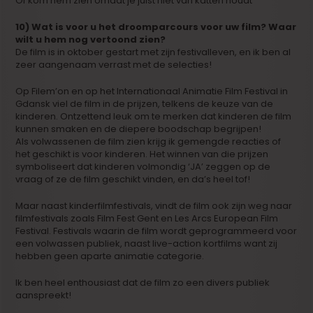
Of kom hem zien omdat je juist niet van katten houdt
10) Wat is voor u het droomparcours voor uw film? Waar
wilt u hem nog vertoond zien?
De film is in oktober gestart met zijn festivalleven, en ik ben al
zeer aangenaam verrast met de selecties!
Op Filem’on en op het Internationaal Animatie Film Festival in
Gdansk viel de film in de prijzen, telkens de keuze van de
kinderen. Ontzettend leuk om te merken dat kinderen de film
kunnen smaken en de diepere boodschap begrijpen!
Als volwassenen de film zien krijg ik gemengde reacties of
het geschikt is voor kinderen. Het winnen van die prijzen
symboliseert dat kinderen volmondig ‘JA’ zeggen op de
vraag of ze de film geschikt vinden, en da’s heel tof!
Maar naast kinderfilmfestivals, vindt de film ook zijn weg naar
filmfestivals zoals Film Fest Gent en Les Arcs European Film
Festival. Festivals waarin de film wordt geprogrammeerd voor
een volwassen publiek, naast live-action kortfilms want zij
hebben geen aparte animatie categorie.
Ik ben heel enthousiast dat de film zo een divers publiek
aanspreekt!