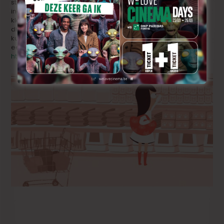
stand-up comedian, Rudi Rok, betrokken. Hij werd
ingeschakeld toen de animatie reeds af was. Gregory, de
klankman, vond Rudi op youtube toen hij zocht naar
dierengeluiden. We waren zo onder de indruk van zijn
kunnen, dus hij naar België gekomen is om in de klankstudio
een hele dag lang te miauwen en te blaffen!
https://vimeo.com/173352933