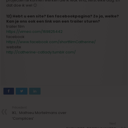
projecten te kunnen werken die ik leuk vind, liefst elke dag. En
dat doe ik wel 🙂
12) Hebt u een site? Een facebookpagina? Zo ja, welke?
Kan je ons ook een link van een trailer sturen?
trailer film
https://vimeo.com/169825442
facebook
https://www.facebook.com/shortfilmCatherine/
website
http://catherine-catlady.tumblr.com/
Précedent
IKL : Mathieu Mortelmans over
‘Complices’
Next