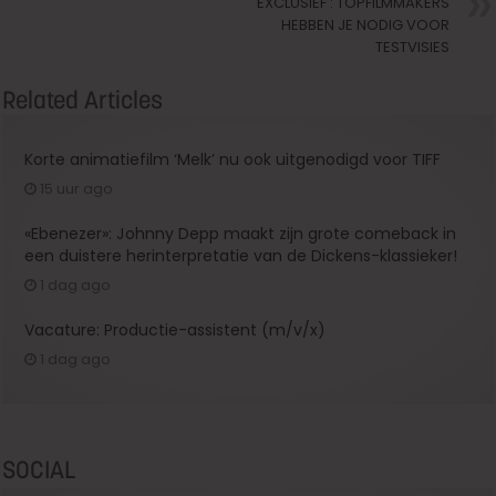
EXCLUSIEF : TOPFILMMAKERS
HEBBEN JE NODIG VOOR
TESTVISIES
Related Articles
Korte animatiefilm ‘Melk’ nu ook uitgenodigd voor TIFF
15 uur ago
«Ebenezer»: Johnny Depp maakt zijn grote comeback in
een duistere herinterpretatie van de Dickens-klassieker!
1 dag ago
Vacature: Productie-assistent (m/v/x)
1 dag ago
SOCIAL