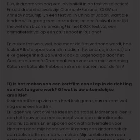
Dus, ik droom van nog veel diversiteit in de festivalselecties!
Enkele droomfestivals zijn Clermont-Ferrand, SXSW en
Annecy natuurlijk! En een festival in China of Japan, want die
landen wil ik graag eens bezoeken, en een festival daar lijkt
me wel een bizarre ervaring! En het KROK festival, een
animatiefestival op een cruiseboot in Rusland!
En buiten festivals, wel, hoe meer de film vertoond wordt, hoe
leuker? Ik sta open voor elk medium (tv, cinema, internet) en
elke gelegenheid. Zo werd ik ook al uitgenodigd door het
Gentse kattencafe Dreamcatchers voor een mini-vertoning.
Katten en kattenliefhebbers keken er samen naar de film!
11) Is het maken van een kortfilm een stap in de richting
van het langere werk? Of wat is uw uiteindelijke
ambitie?
Ik vind kortfilm op zich een heel leuk genre, dus er komt wel
nog eens een kortfilm.
Er liggen wel wat diverse ideeen op stapel. Momenteel ben ik
aan het kauwen op een concept voor een animatiereeks
rond huisdieren. En er spoken ook wat kortverhalen voor
kinderen door mijn hoofd waar ik graag een kinderboek en
een reeks kortfilms mee wil maken. Mijn ambitie is om aan