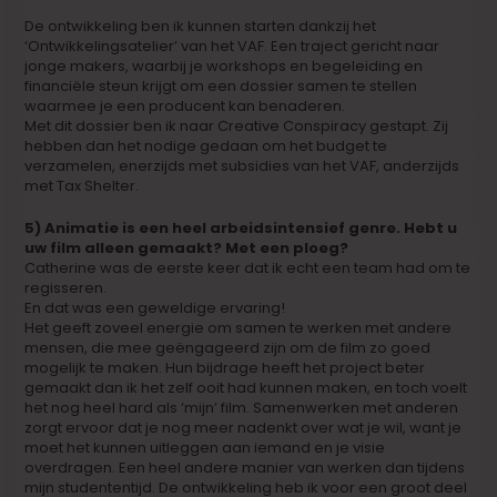
De ontwikkeling ben ik kunnen starten dankzij het
‘Ontwikkelingsatelier’ van het VAF. Een traject gericht naar
jonge makers, waarbij je workshops en begeleiding en
financiële steun krijgt om een dossier samen te stellen
waarmee je een producent kan benaderen.
Met dit dossier ben ik naar Creative Conspiracy gestapt. Zij
hebben dan het nodige gedaan om het budget te
verzamelen, enerzijds met subsidies van het VAF, anderzijds
met Tax Shelter.
5) Animatie is een heel arbeidsintensief genre. Hebt u
uw film alleen gemaakt? Met een ploeg?
Catherine was de eerste keer dat ik echt een team had om te
regisseren.
En dat was een geweldige ervaring!
Het geeft zoveel energie om samen te werken met andere
mensen, die mee geëngageerd zijn om de film zo goed
mogelijk te maken. Hun bijdrage heeft het project beter
gemaakt dan ik het zelf ooit had kunnen maken, en toch voelt
het nog heel hard als ‘mijn’ film. Samenwerken met anderen
zorgt ervoor dat je nog meer nadenkt over wat je wil, want je
moet het kunnen uitleggen aan iemand en je visie
overdragen. Een heel andere manier van werken dan tijdens
mijn studententijd. De ontwikkeling heb ik voor een groot deel