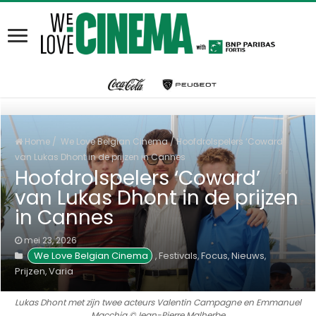
Home
/
We Love Belgian Cinema
/
Hoofdrolspelers ‘Coward’
van Lukas Dhont in de prijzen in Cannes
Hoofdrolspelers ‘Coward’
van Lukas Dhont in de prijzen
in Cannes
mei 23, 2026
We Love Belgian Cinema
Festivals
Focus
Nieuws
,
,
,
,
Prijzen
Varia
,
Lukas Dhont met zijn twee acteurs Valentin Campagne en Emmanuel
Macchia ©Jean-Pierre Malherbe