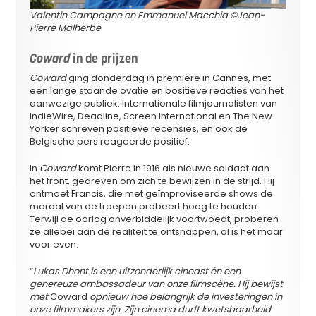
Valentin Campagne en Emmanuel Macchia ©Jean-
Pierre Malherbe
Coward
in de prijzen
Coward
ging donderdag in première in Cannes, met
een lange staande ovatie en positieve reacties van het
aanwezige publiek. Internationale filmjournalisten van
IndieWire, Deadline, Screen International en The New
Yorker schreven positieve recensies, en ook de
Belgische pers reageerde positief.
In
Coward
komt Pierre in 1916 als nieuwe soldaat aan
het front, gedreven om zich te bewijzen in de strijd. Hij
ontmoet Francis, die met geïmproviseerde shows de
moraal van de troepen probeert hoog te houden.
Terwijl de oorlog onverbiddelijk voortwoedt, proberen
ze allebei aan de realiteit te ontsnappen, al is het maar
voor even.
“
Lukas Dhont is een uitzonderlijk cineast én een
genereuze ambassadeur van onze filmscène. Hij bewijst
met
Coward
opnieuw hoe belangrijk de investeringen in
onze filmmakers zijn. Zijn cinema durft kwetsbaarheid