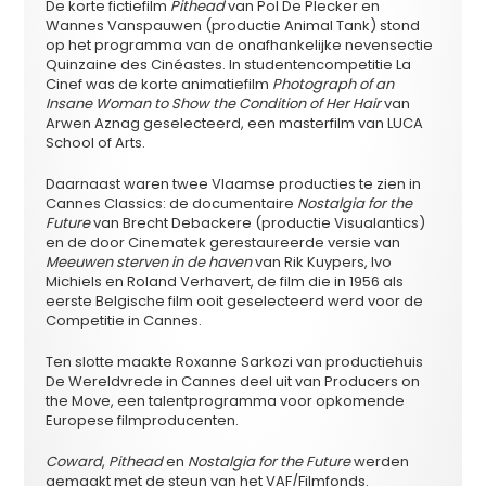
De korte fictiefilm
Pithead
van Pol De Plecker en
Wannes Vanspauwen (productie Animal Tank) stond
op het programma van de onafhankelijke nevensectie
Quinzaine des Cinéastes. In studentencompetitie La
Cinef was de korte animatiefilm
Photograph of an
Insane Woman to Show the Condition of Her Hair
van
Arwen Aznag geselecteerd, een masterfilm van LUCA
School of Arts.
Daarnaast waren twee Vlaamse producties te zien in
Cannes Classics: de documentaire
Nostalgia for the
Future
van Brecht Debackere (productie Visualantics)
en de door Cinematek gerestaureerde versie van
Meeuwen sterven in de haven
van Rik Kuypers, Ivo
Michiels en Roland Verhavert, de film die in 1956 als
eerste Belgische film ooit geselecteerd werd voor de
Competitie in Cannes.
Ten slotte maakte Roxanne Sarkozi van productiehuis
De Wereldvrede in Cannes deel uit van Producers on
the Move, een talentprogramma voor opkomende
Europese filmproducenten.
Coward
,
Pithead
en
Nostalgia for the Future
werden
gemaakt met de steun van het VAF/Filmfonds.