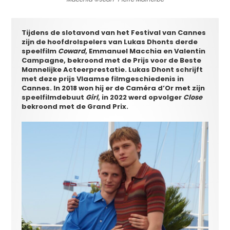
Tijdens de slotavond van het Festival van Cannes
zijn de hoofdrolspelers van Lukas Dhonts derde
speelfilm
Coward
, Emmanuel Macchia en Valentin
Campagne, bekroond met de Prijs voor de Beste
Mannelijke Acteerprestatie. Lukas Dhont schrijft
met deze prijs Vlaamse filmgeschiedenis in
Cannes. In 2018 won hij er de Caméra d’Or met zijn
speelfilmdebuut
Girl
, in 2022 werd opvolger
Close
bekroond met de Grand Prix.