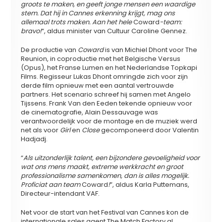
groots te maken, en geeft jonge mensen een waardige
stem. Dat hij in Cannes erkenning krijgt, mag ons
allemaal trots maken. Aan het hele
Coward
-team:
bravo!
“, aldus minister van Cultuur Caroline Gennez.
De productie van
Coward
is van Michiel Dhont voor The
Reunion, in coproductie met het Belgische Versus
(Opus), het Franse Lumen en het Nederlandse Topkapi
Films. Regisseur Lukas Dhont omringde zich voor zijn
derde film opnieuw met een aantal vertrouwde
partners. Het scenario schreef hij samen met Angelo
Tijssens. Frank Van den Eeden tekende opnieuw voor
de cinematografie, Alain Dessauvage was
verantwoordelijk voor de montage en de muziek werd
net als voor
Girl
en
Close
gecomponeerd door Valentin
Hadjadj.
“
Als uitzonderlijk talent, een bijzondere gevoeligheid voor
wat ons mens maakt, extreme werkkracht en groot
professionalisme samenkomen, dan is alles mogelijk.
Proficiat aan team
Coward
!
”, aldus Karla Puttemans,
Directeur-intendant VAF.
Net voor de start van het Festival van Cannes kon de
internationale sales agent The Match Factory al