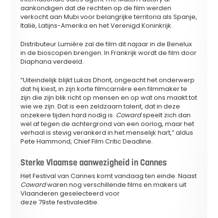
aankondigen dat de rechten op de film werden
verkocht aan Mubi voor belangrijke territoria als Spanje,
Italië, Latijns-Amerika en het Verenigd Koninkrijk.
Distributeur Lumière zal de film dit najaar in de Benelux
in de bioscopen brengen. In Frankrijk wordt de film door
Diaphana verdeeld.
“Uiteindelijk blijkt Lukas Dhont, ongeacht het onderwerp
dat hij kiest, in zijn korte filmcarrière een filmmaker te
zijn die zijn blik richt op mensen en op wat ons maakt tot
wie we zijn. Dat is een zeldzaam talent, dat in deze
onzekere tijden hard nodig is.
Coward
speelt zich dan
wel af tegen de achtergrond van een oorlog, maar het
verhaal is stevig verankerd in het menselijk hart,” aldus
Pete Hammond, Chief Film Critic Deadline.
Sterke Vlaamse aanwezigheid in Cannes
Het Festival van Cannes komt vandaag ten einde. Naast
Coward
waren nog verschillende films en makers uit
Vlaanderen geselecteerd voor
deze 79ste festivaleditie.