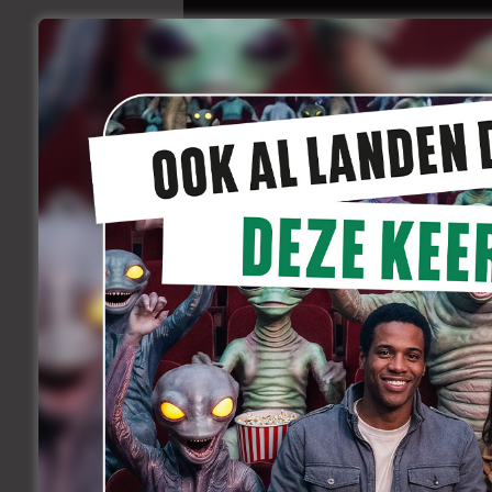
Het verhaal van ‘B
september 1, 2011
Varia
We moeten niet alles weten, maar wat w
en
Robbie Cleiren
: ‘Het verhaal van
‘B
Facebook
Twitter
Li
Share
Précedent