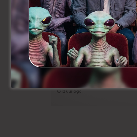
Een droomrol voor Veerle
Baetens
Related Articles
Korte animatiefilm ‘Melk’ nu
Bioscoo
ook uitgenodigd voor TIFF
1 da
12 uur ago