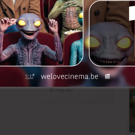
‘Broken Circle Breakdown’ : het
verhaal, het toneelstuk en de
muziek
pjournaal: ‘Frontera’
Vacature: Productie-
assistent (m/v/x)
g ago
1 dag ago