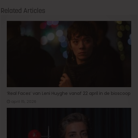
Related Articles
‘Real Faces’ van Leni Huyghe vanaf 22 april in de bioscoop
april 15, 2026