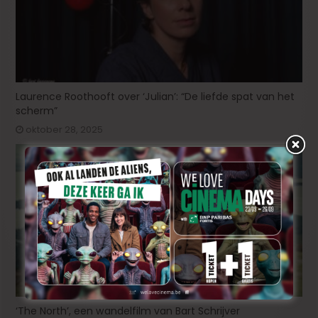
Laurence Roothooft over ‘Julian’: “De liefde spat van het
scherm”
oktober 28, 2025
‘The North’, een wandelfilm van Bart Schrijver