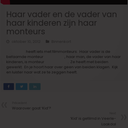
Haar vader en de vader van
haar kinderen zijn haar
monteurs
oktober 10, 2012
Binnenkort
Fien Troch
heeft iets met filmmonteurs. Haar vader is de
befaamde monteur
Ludo Troch
, haar man, de vader van haar
kinderen, is monteur
Nico Leunen
. Ze heeft met beiden
gewerkt. En je hoort haar over geen van beiden klagen. Kijk
en luister naar wat ze te zeggen heeft.
Précedent
Waarover gaat ‘Kid’?
Next
‘Kid’ is gefilmd in Veerle-
Laakdal