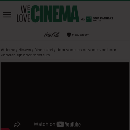
Home
/
Nieuws
/
Binnenkort
/
Haar vader en de vader van haar
kinderen zijn haar monteurs