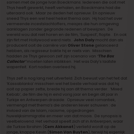
samen met de jonge Ivan Boeckmans. Iedereen die ooit met
Thys heeft gewerkt, heeft verhalen, en Boeckmans had die
uiteraard ook. Maar ze deden het opnieuw. En opnieuw
sneed Thys een wel heel heikel thema aan. Hij had het over
vermeende incestslachtoffers, meisjes die hun omgeving
aanklagen zonder gegronde redenen of bewijzen. De
wereld wou dat niet horen en de film, ‘Suspect’, flopte. En ook
zijn flirt met Hollywood werd niets.
John Daly
mocht dan als
producent ooit de carrière van
Oliver Stone
gelanceerd
hebben, als regisseur bakte hij er niets van. Misschien
hadden ze Thys gewoon zelf zijn scenario van
‘The Box
Collector’
moeten laten inblikken. Het was Daly’s laatste
wapenfeit. Kort nadien overleed hij.
Thys zelf is nog lang niet uitverteld. Zich bewust van het feit dat
‘Kassablanka’ misschien wel het beste verhaal was dat hij
ooit op papier zette, breide hij aan dit thema verder. ‘Mixed
Kebab’, de film die hij in eind vorig jaar en begin dit jaar in
Turkije en Antwerpen draaide. Opnieuw veel romantiek,
vermengd met thema’s die anderen liever schuwen : de
invloed van de Islam, racisme, opgedrongen
huwelijksimmigratie en meer van dat moois. De synopsis is
veelbelovend. Het verhaal speelt zich af in Antwerpen, waar
de Turkse Ibrahim (
Cem Akkanat
) verliefd wordt op de
jonge, knappe Kevin (
Simon Van Buyten
), terwijl hij eigenlijk