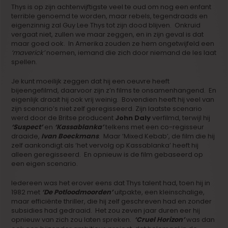
Thys is op zijn achtenvijftigste veel te oud om nog een enfant
terrible genoemd te worden, maar rebels, tegendraads en
eigenzinnig zal Guy Lee Thys tot zijn dood blijven. Onkruid
vergaat niet, zullen we maar zeggen, en in zijn geval is dat
maar goed ook. In Amerika zouden ze hem ongetwijfeld een
‘maverick’
noemen, iemand die zich door niemand de les laat
spellen.
Je kunt moeilijk zeggen dat hij een oeuvre heeft
bijeengefilmd, daarvoor zijn z’n films te onsamenhangend. En
eigenlijk draait hij ook vrij weinig. Bovendien heeft hij veel van
zijn scenario’s niet zelf geregisseerd. Zijn laatste scenario
werd door de Britse producent
John Daly
verfilmd, terwijl hij
‘Suspect’
en
‘Kassablanka’
telkens met een co-regisseur
draaide,
Ivan Boeckmans
. Maar ‘Mixed Kebab’, de film die hij
zelf aankondigt als ‘het vervolg op Kassablanka’ heeft hij
alleen geregisseerd. En opnieuw is de film gebaseerd op
een eigen scenario.
Iedereen was het erover eens dat Thys talent had, toen hij in
1982 met
‘De Potloodmoorden’
uitpakte, een kleinschalige,
maar efficiënte thriller, die hij zelf geschreven had en zonder
subsidies had gedraaid. Het zou zeven jaar duren eer hij
opnieuw van zich zou laten spreken.
‘Cruel Horizon’
was dan