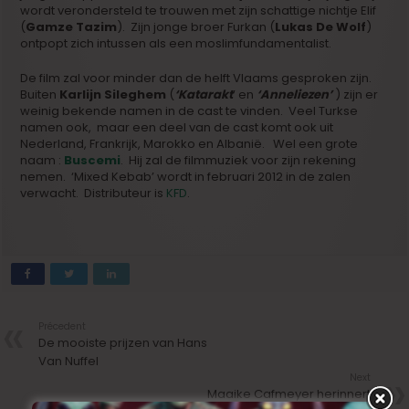
wordt verondersteld te trouwen met zijn schattige nichtje Elif
(
Gamze Tazim
). Zijn jonge broer Furkan (
Lukas De Wolf
)
ontpopt zich intussen als een moslimfundamentalist.
De film zal voor minder dan de helft Vlaams gesproken zijn.
Buiten
Karlijn Sileghem
(
‘Katarakt
’ en
‘Anneliezen’
) zijn er
weinig bekende namen in de cast te vinden. Veel Turkse
namen ook, maar een deel van de cast komt ook uit
Nederland, Frankrijk, Marokko en Albanië. Wel een grote
naam :
Buscemi
. Hij zal de filmmuziek voor zijn rekening
nemen. ‘Mixed Kebab’ wordt in februari 2012 in de zalen
verwacht. Distributeur is
KFD
.
Précedent
De mooiste prijzen van Hans
Van Nuffel
Next
Maaike Cafmeyer herinnert