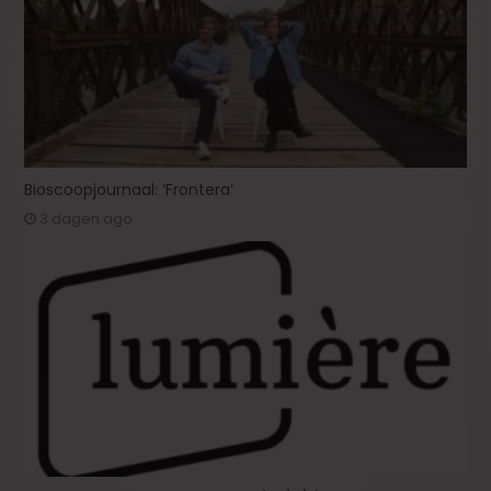
Bioscoopjournaal: ‘Frontera’
3 dagen ago