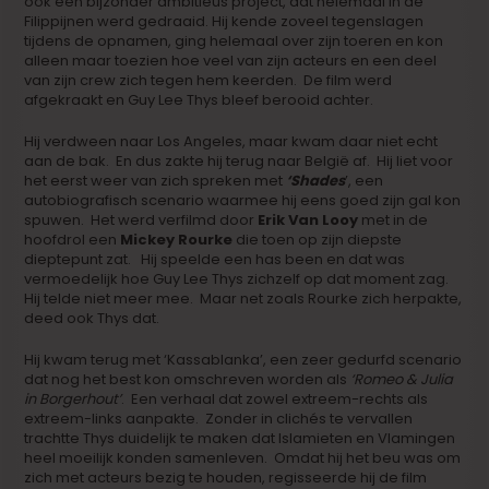
ook een bijzonder ambitieus project, dat helemaal in de
Filippijnen werd gedraaid. Hij kende zoveel tegenslagen
tijdens de opnamen, ging helemaal over zijn toeren en kon
alleen maar toezien hoe veel van zijn acteurs en een deel
van zijn crew zich tegen hem keerden. De film werd
afgekraakt en Guy Lee Thys bleef berooid achter.
Hij verdween naar Los Angeles, maar kwam daar niet echt
aan de bak. En dus zakte hij terug naar België af. Hij liet voor
het eerst weer van zich spreken met
‘Shades
’, een
autobiografisch scenario waarmee hij eens goed zijn gal kon
spuwen. Het werd verfilmd door
Erik Van Looy
met in de
hoofdrol een
Mickey Rourke
die toen op zijn diepste
dieptepunt zat. Hij speelde een has been en dat was
vermoedelijk hoe Guy Lee Thys zichzelf op dat moment zag.
Hij telde niet meer mee. Maar net zoals Rourke zich herpakte,
deed ook Thys dat.
Hij kwam terug met ‘Kassablanka’, een zeer gedurfd scenario
dat nog het best kon omschreven worden als
‘Romeo & Julia
in Borgerhout’
. Een verhaal dat zowel extreem-rechts als
extreem-links aanpakte. Zonder in clichés te vervallen
trachtte Thys duidelijk te maken dat Islamieten en Vlamingen
heel moeilijk konden samenleven. Omdat hij het beu was om
zich met acteurs bezig te houden, regisseerde hij de film