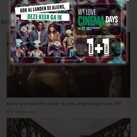
zich ‘Er was eens in december’
(1978)
Related Articles
Korte animatiefilm ‘Melk’ nu ook uitgenodigd voor TIFF
2 dagen ago