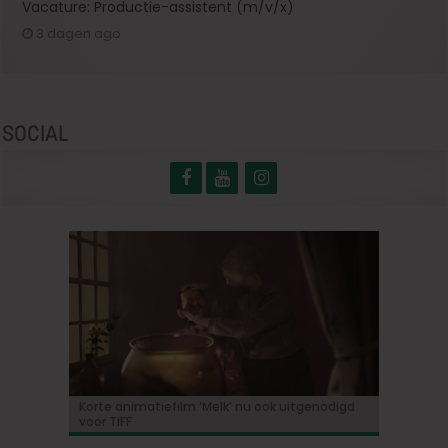
Vacature: Productie-assistent (m/v/x)
3 dagen ago
SOCIAL
Korte animatiefilm ‘Melk’ nu ook uitgenodigd
«Ebenezer»: Johnny Depp maakt zijn grote
Bioscoopjournaal: ‘Frontera’
Vacature: Productie-assistent (m/v/x)
‘Some like it hot in Belgium’ met Tijmen
voor TIFF
comeback in een duistere herinterpretatie van
Govaerts
de Dickens-klassieker!