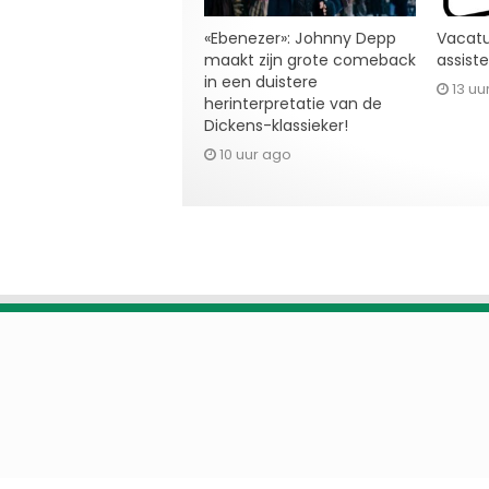
«Ebenezer»: Johnny Depp
Vacatu
maakt zijn grote comeback
assist
in een duistere
13 uu
herinterpretatie van de
Dickens-klassieker!
10 uur ago