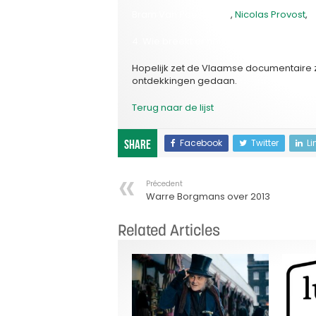
Bram Van Paesschen
,
Nicolas Provost
,
W
4. Wie breekt er nationaal en internatio
Hopelijk zet de Vlaamse documentaire 
ontdekkingen gedaan.
Terug naar de lijst
Facebook
Twitter
Li
Share
Précedent
Warre Borgmans over 2013
Related Articles