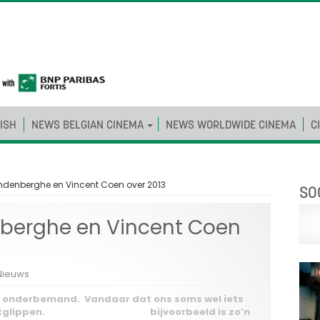
ISH
NEWS BELGIAN CINEMA
NEWS WORLDWIDE CINEMA
C
denberghe en Vincent Coen over 2013
SO
berghe en Vincent Coen
Nieuws
ijd onderbemand. Vandaar dat ons soms wel iets
tglippen.
‘Cinema Inch’ Allah’
bijvoorbeeld is zo’n