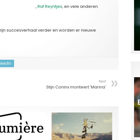
im Vandekeybus
,
Raf Reyntjes
, en vele anderen.
naal door?
zijn succesverhaal verder en worden er nieuwe
nkedIn
Next
Stijn Coninx monteert ‘Marina’