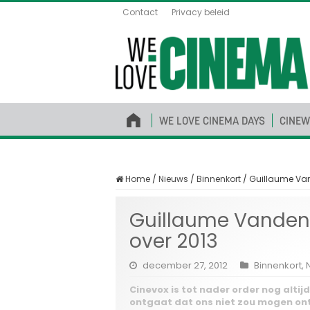
Contact
Privacy beleid
WE LOVE CINEMA DAYS
CINEW
Home
/
Nieuws
/
Binnenkort
/
Guillaume Van
Guillaume Vanden
over 2013
december 27, 2012
Binnenkort
,
Cinevox is tot nader order nog alt
ontgaat dat ons niet zou mogen on