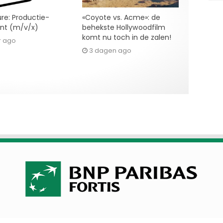
re: Productie-
«Coyote vs. Acme»: de
ent (m/v/x)
behekste Hollywoodfilm
komt nu toch in de zalen!
r ago
3 dagen ago