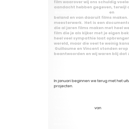
film waarover wij ons schuldig voel
aandacht hebben gegeven, terwijl d
Guillaume Vandenberghe
en
Vincen
beland en van daaruit films maken. 
meesterwerk. Het is een documenta
die al jaren films maken met heel 
film die je als kijker met je eigen 
heel veel sympathie laat opbrenge
wereld, maar die veel te weinig kans
Guillaume en Vincent stonden erop
beantwoorden en wij waren blij dat 
Guillaume, rechts Vincent)
1. Waar hoopt u in 2013 op filmvlak mee 
In januari beginnen we terug met het ui
projecten.
2. Welke zijn de Belgische en eventueel i
‘Twelve years a slave’
van
Steve McQue
3. Is er een Vlaamse filmmaker, acteur, a
branche, die we speciaal in de gaten