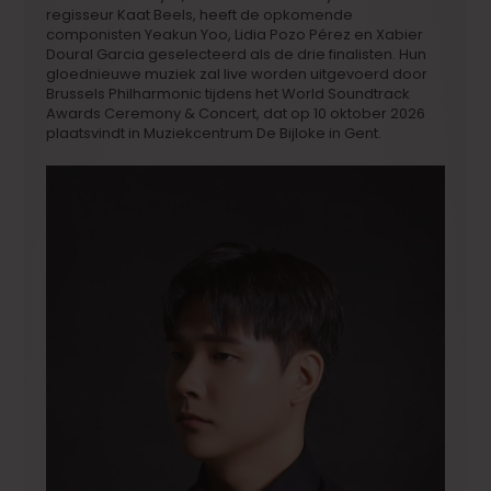
regisseur Kaat Beels, heeft de opkomende
componisten Yeakun Yoo, Lidia Pozo Pérez en Xabier
Doural Garcia geselecteerd als de drie finalisten. Hun
gloednieuwe muziek zal live worden uitgevoerd door
Brussels Philharmonic tijdens het World Soundtrack
Awards Ceremony & Concert, dat op 10 oktober 2026
plaatsvindt in Muziekcentrum De Bijloke in Gent.