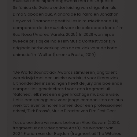
musicus heeft hij samengewerkt met het Orquesta
Sinfónica de Galicia onder leiding van dirigenten als
Dima Slobodeniouk, Alondra de la Parra en Jonathon
Heyward. Daarnaast geeft hij les in muziektheorie. Hij
componeerde de muziek voor de bekroonde korte film
Rúa Nosa (Andrea Varela, 2025). In 2026 won hij de
tweede prijs bij de Indie Film Music Contest voor zijn
originele herbewerking van de muziek voor de korte
animatiefilm Walter (Lorenzo Fresta, 2019).
“De World Soundtrack Awards stimuleren jong talent
wereldwijd met een unieke wedstrijd voor filmmuziek.
Uit honderden inzendingen heeft de jury drie boeiende
composities geselecteerd voor een fragment uit
‘Ratched’, elk met een eigen krachtige muzikale visie.
Het is een springplank voor jonge componisten om hun
werk tot leven te horen komen door een professioneel
orkest,”Dirk Brossé, Music Director van Film Fest Gent.
Tot de eerdere winnaars behoren Alec Sievern (2023,
fragment uit de videogame Abzû), de winnaar van
2024 Florian van der Reijden (fragment uit The Witches