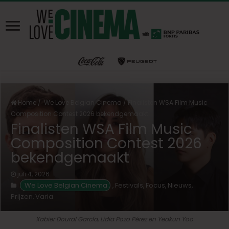
Home
/
We Love Belgian Cinema
/
Finalisten WSA Film Music
Composition Contest 2026 bekendgemaakt
Finalisten WSA Film Music
Composition Contest 2026
bekendgemaakt
juli 4, 2026
We Love Belgian Cinema
Festivals
Focus
Nieuws
,
,
,
,
Prijzen
Varia
,
Xabier Doural García, Lidia Pozo Pérez en Yeakun Yoo