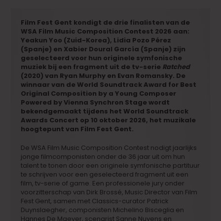
Film Fest Gent kondigt de drie finalisten van de
WSA Film Music Composition Contest 2026 aan:
Yeakun Yoo (Zuid-Korea), Lidia Pozo Pérez
(Spanje) en Xabier Doural García (Spanje) zijn
geselecteerd voor hun originele symfonische
muziek bij een fragment uit de tv-serie
Ratched
(2020) van Ryan Murphy en Evan Romansky. De
winnaar van de World Soundtrack Award for Best
Original Composition by a Young Composer
Powered by Vienna Synchron Stage wordt
bekendgemaakt tijdens het World Soundtrack
Awards Concert op 10 oktober 2026, het muzikale
hoogtepunt van Film Fest Gent.
De WSA Film Music Composition Contest nodigt jaarlijks
jonge filmcomponisten onder de 36 jaar uit om hun
talent te tonen door een originele symfonische partituur
te schrijven voor een geselecteerd fragment uit een
film, tv-serie of game. Een professionele jury onder
voorzitterschap van Dirk Brossé, Music Director van Film
Fest Gent, samen met Classics-curator Patrick
Duynslaegher, componisten Michelino Bisceglia en
Hannes De Maeyer, scenarist Sanne Nuyens en