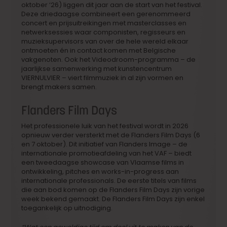
oktober ‘26) liggen dit jaar aan de start van het festival.
Deze driedaagse combineert een gerenommeerd
concert en prijsuitreikingen met masterclasses en
netwerksessies waar componisten, regisseurs en
muzieksupervisors van over de hele wereld elkaar
ontmoeten én in contact komen met Belgische
vakgenoten. Ook het Videodroom-programma – de
jaarlijkse samenwerking met kunstencentrum
VIERNULVIER – viert filmmuziek in al zijn vormen en
brengt makers samen.
Flanders Film Days
Het professionele luik van het festival wordt in 2026
opnieuw verder versterkt met de Flanders Film Days (6
en 7 oktober). Dit initiatief van Flanders Image – de
internationale promotieafdeling van het VAF – biedt
een tweedaagse showcase van Vlaamse films in
ontwikkeling, pitches en works-in-progress aan
internationale professionals. De eerste titels van films
die aan bod komen op de Flanders Film Days zijn vorige
week bekend gemaakt. De Flanders Film Days zijn enkel
toegankelijk op uitnodiging.