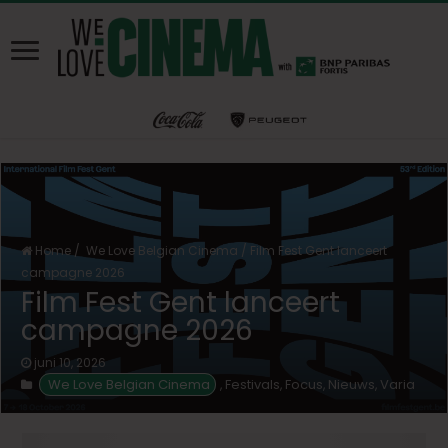
Home
/
We Love Belgian Cinema
/
Film Fest Gent lanceert
campagne 2026
Film Fest Gent lanceert
campagne 2026
juni 10, 2026
We Love Belgian Cinema
Festivals
Focus
Nieuws
Varia
,
,
,
,