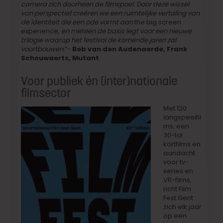
camera zich doorheen de filmspoel. Door deze wissel
van perspectief creëren we een ruimtelijke vertaling van
de identiteit die een ode vormt aan
the big screen
experience
, en meteen de basis legt voor een nieuwe
trilogie waarop het festival de komende jaren zal
voortbouwen.
“-
Bob van den Audenaerde, Frank
Schouwaerts, Mutant
Voor publiek én (inter)nationale
filmsector
Met 120
langspeelfil
ms, een
30-tal
kortfilms en
aandacht
voor tv-
series en
VR-films,
richt Film
Fest Gent
zich elk jaar
op een