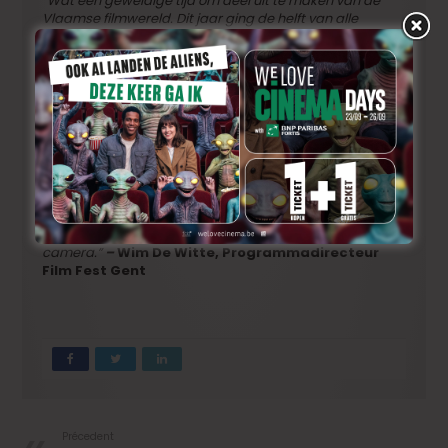
“Wat een geweldige tijd om deel uit te maken van de
Vlaamse filmwereld. Dit jaar ging de helft van alle
overwegend Vlaamse speelfilmproducties in première
op ’s werelds meest prestigieuze festivals – van Berlijn
tot de hoofdcompetitie in Cannes, waar de
hoofdrolspelers van Lukas Dhonts “Coward” de prijs voor
beste acteur in de wacht sleepten. Tel daar nog de
kortfilms, documentaires en meeslepende producties bij
op die dit jaar de wereld rondreizen, en een eerbetoon in
het MoMA – geen enkel ander land of regio komt ook
maar in de buurt. De Flanders Film Days bieden de
internationale filmindustrie een plek op de eerste rij om
te zien wat er op dit moment wordt gemaakt, en ik ben
ontzettend trots op elk talent achter en voor de
camera.”
–
Wim De Witte, Programmadirecteur
Film Fest Gent
Précedent