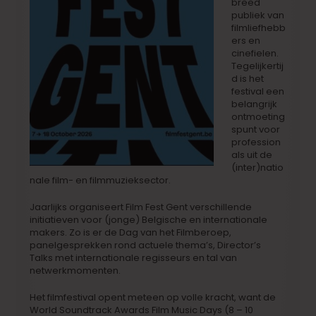
breed
publiek van
filmliefhebb
ers en
cinefielen.
Tegelijkertij
d is het
festival een
belangrijk
ontmoeting
spunt voor
profession
als uit de
(inter)natio
nale film- en filmmuzieksector.
Jaarlijks organiseert Film Fest Gent verschillende
initiatieven voor (jonge) Belgische en internationale
makers. Zo is er de Dag van het Filmberoep,
panelgesprekken rond actuele thema’s, Director’s
Talks met internationale regisseurs en tal van
netwerkmomenten.
Het filmfestival opent meteen op volle kracht, want de
World Soundtrack Awards Film Music Days (8 – 10