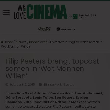
Home
/
Nieuws
/
Binnenkort
/
Filip Peeters brengt topcast samen in
‘Wat Mannen Willen’
Filip Peeters brengt topcast
samen in ‘Wat Mannen
Willen’
februari 12, 2015
Binnenkort
,
Nieuws
Jonas Van Geel
,
Adriaan Van den Hoof
,
Tom Audenaert
,
Gène Bervoets
,
Louis Talpe
,
Ben Segers
,
Evelien
Bosmans
,
Ruth Becquart
én
Nathalie Meskens
vormen
samen de topcast die acteur Filip Peeters heeft weten te