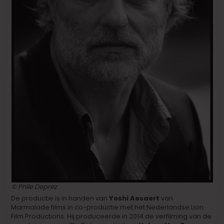
© Phile Deprez
De productie is in handen van
Yoshi Aesaert
van
Marmalade films in co-productie met het Nederlandse Lion
Film Productions. Hij produceerde in 2014 de verfilming van de