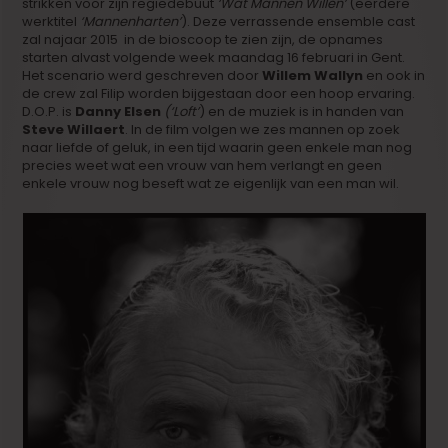
strikken voor zijn regiedebuut
‘Wat Mannen Willen’
(eerdere
werktitel
‘Mannenharten’
). Deze verrassende ensemble cast
zal najaar 2015 in de bioscoop te zien zijn, de opnames
starten alvast volgende week maandag 16 februari in Gent.
Het scenario werd geschreven door
Willem Wallyn
en ook in
de crew zal Filip worden bijgestaan door een hoop ervaring.
D.O.P. is
Danny Elsen
(‘Loft’
) en de muziek is in handen van
Steve Willaert
. In de film volgen we zes mannen op zoek
naar liefde of geluk, in een tijd waarin geen enkele man nog
precies weet wat een vrouw van hem verlangt en geen
enkele vrouw nog beseft wat ze eigenlijk van een man wil.