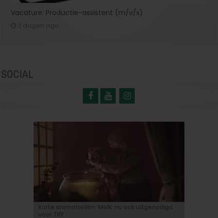
Vacature: Productie-assistent (m/v/x)
3 dagen ago
SOCIAL
Korte animatiefilm ‘Melk’ nu ook uitgenodigd
«Ebenezer»: Johnny Depp maakt zijn grote
Bioscoopjournaal: ‘Frontera’
Vacature: Productie-assistent (m/v/x)
‘Some like it hot in Belgium’ met Tijmen
voor TIFF
comeback in een duistere herinterpretatie van
Govaerts