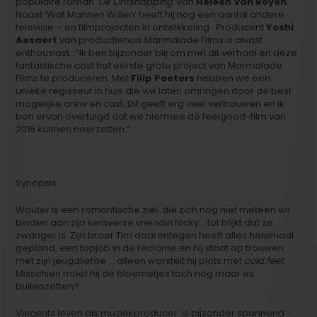
populaire roman
‘De Ontsnapping’
van
Heleen Van Royen
.
Naast ‘Wat Mannen Willen’ heeft hij nog een aantal andere
televisie – en filmprojecten in ontwikkeling. Producent
Yoshi
Aesaert
van productiehuis Marmalade Films is alvast
enthousiast : “Ik ben bijzonder blij om met dit verhaal en deze
fantastische cast het eerste grote project van Marmalade
Films te produceren. Met
Filip Peeters
hebben we een
unieke regisseur in huis die we laten omringen door de best
mogelijke crew en cast. Dit geeft erg veel vertrouwen en ik
ben ervan overtuigd dat we hiermee dé feelgood-film van
2015 kunnen neerzetten.”
Synopsis
Wouter is een romantische ziel, die zich nog niet meteen wil
binden aan zijn kersverse vriendin Nicky… tot blijkt dat ze
zwanger is. Zijn broer Tim daarentegen heeft alles helemaal
gepland, een topjob in de reclame en hij staat op trouwen
met zijn jeugdliefde … alleen worstelt hij plots met
cold feet
.
Misschien moet hij de bloemetjes toch nog maar es
buitenzetten?
Vincents leven als muziekproducer is bijzonder spannend