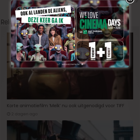
Nic Balthazar over ‘Say
Something Funny’
Related Articles
Korte animatiefilm ‘Melk’ nu ook uitgenodigd voor TIFF
2 dagen ago