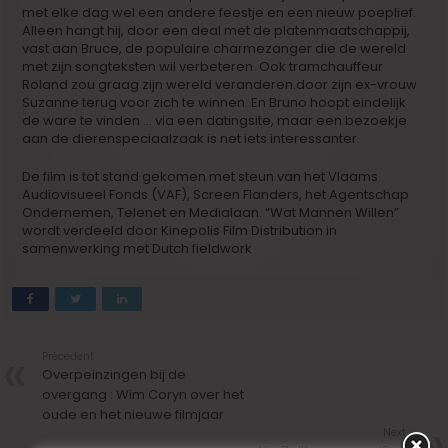
met elke dag wel een andere feestje en een nieuw poeplief.
Alleen hangt hij, door een deal met de platenmaatschappij,
vast aan Bruce, de populaire charmezanger die de wereld
met zijn songteksten wil verbeteren. Ook tramchauffeur
Roland zou graag zijn wereld veranderen.door zijn ex-vrouw
Suzanne terug voor zich te winnen. En Bruno hoopt eindelijk
de ware te vinden … via een datingsite, maar een bezoekje
aan de dierenspeciaalzaak is net iets interessanter.
De film is tot stand gekomen met steun van het Vlaams
Audiovisueel Fonds (VAF), Screen Flanders, het Agentschap
Ondernemen, Telenet en Medialaan. “Wat Mannen Willen”
wordt verdeeld door Kinepolis Film Distribution in
samenwerking met Dutch fieldwork
Précedent
Overpeinzingen bij de
overgang : Wim Coryn over het
oude en het nieuwe filmjaar
Next