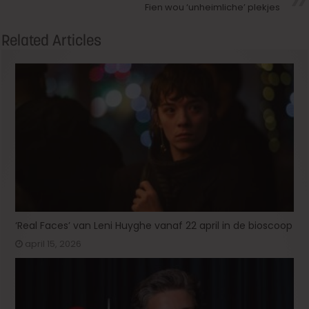
Fien wou ‘unheimliche’ plekjes
Related Articles
‘Real Faces’ van Leni Huyghe vanaf 22 april in de bioscoop
april 15, 2026