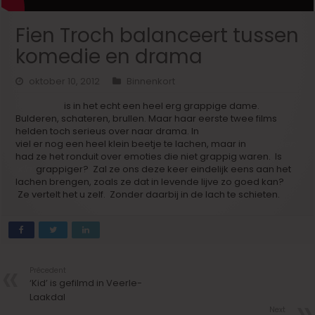
Fien Troch balanceert tussen
komedie en drama
oktober 10, 2012
Binnenkort
Fien Troch
is in het echt een heel erg grappige dame.
Bulderen, schateren, brullen. Maar haar eerste twee films
helden toch serieus over naar drama. In
‘Een Ander Zijn Geluk’
viel er nog een heel klein beetje te lachen, maar in
‘Unspoken’
had ze het ronduit over emoties die niet grappig waren. Is
‘Kid’
grappiger? Zal ze ons deze keer eindelijk eens aan het
lachen brengen, zoals ze dat in levende lijve zo goed kan?
Ze vertelt het u zelf. Zonder daarbij in de lach te schieten.
Précedent
‘Kid’ is gefilmd in Veerle-
Laakdal
Next