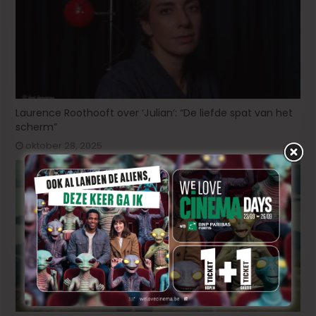
Laurence Roothooft over ‘Julian’: “De liefde spat van het
scherm”
oktober 28, 2025