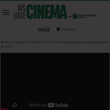
Home
/
Nieuws
/
Binnenkort
/
Fien Troch balanceert tussen komedie en
drama