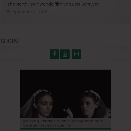
‘The North’, een wandelfilm van Bart Schrijver
september 13, 2025
SOCIAL
«Bucking Fastard»: Werner Herzog komt naar
Korte animatiefilm ‘Melk’ nu ook uitgenodigd
«Ebenezer»: Johnny Depp maakt zijn grote
Bioscoopjournaal: ‘Frontera’
Vacature: Productie-assistent (m/v/x)
Venetië met een fictiefilm!
voor TIFF
comeback in een duistere herinterpretatie van
de Dickens-klassieker!