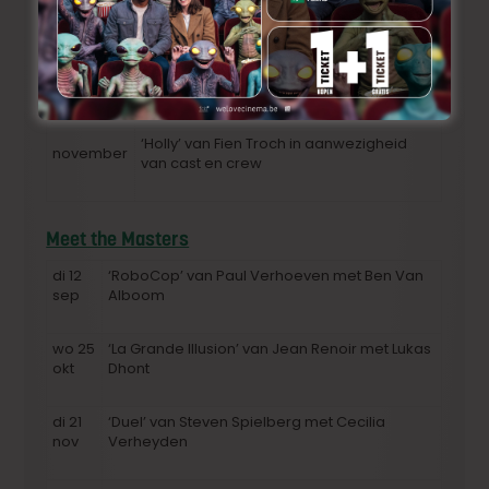
di 26 sep
van cast & crew
‘Het smelt’ van Veerle Baetens in
oktober
aanwezigheid van cast & crew
‘Holly’ van Fien Troch in aanwezigheid
november
van cast en crew
Meet the Masters
di 12
‘RoboCop’ van Paul Verhoeven met Ben Van
sep
Alboom
wo 25
‘La Grande Illusion’ van Jean Renoir met Lukas
okt
Dhont
di 21
‘Duel’ van Steven Spielberg met Cecilia
nov
Verheyden