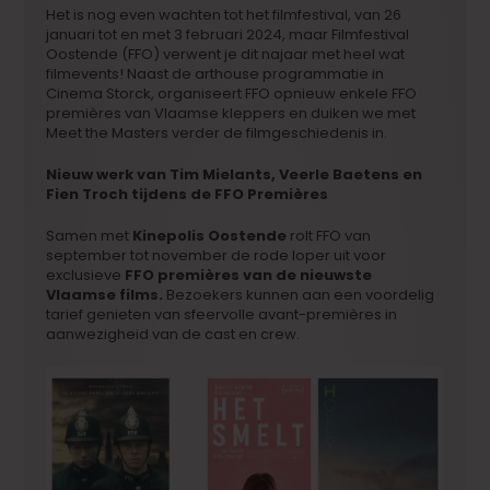
Het is nog even wachten tot het filmfestival, van 26
januari tot en met 3 februari 2024, maar Filmfestival
Oostende (FFO) verwent je dit najaar met heel wat
filmevents! Naast de arthouse programmatie in
Cinema Storck, organiseert FFO opnieuw enkele FFO
premières van Vlaamse kleppers en duiken we met
Meet the Masters verder de filmgeschiedenis in.
Nieuw werk van Tim Mielants, Veerle Baetens en
Fien Troch tijdens de FFO Premières
Samen met
Kinepolis Oostende
rolt FFO van
september tot november de rode loper uit voor
exclusieve
FFO premières van de nieuwste
Vlaamse films.
Bezoekers kunnen aan een voordelig
tarief genieten van sfeervolle avant-premières in
aanwezigheid van de cast en crew.