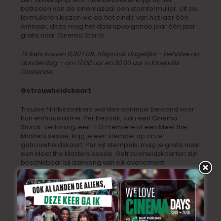
betreden van de cinemazaal een stemformulier. Uit de
formulieren kiezen we op het einde van het jaar één
winnaar, deze mag het daaropvolgende jaar één jaar
gratis naar Cinema Storck.
Tickets kosten 9,00 EUR. Afspraak dagelijks – behalve op
donderdag – om 17.00 uur en 20.00 uur in Kinepolis
Oostende.
Getrouwheidskaart
Trouwe filmbezoekers worden opnieuw beloond voor
hun enthousiasme. Per bezoek, aan een Cinema
Storck-vertoning, een FFO Première of een Meet the
Masters sessie, krijg je een stempel op onze
getrouwheidskaart. Per vijf stempels, mag je gratis naar
een Meet the Masters sessie. Getrouwheidskaarten zijn
beschikbaar bij aanvang van elk evenement.
Alle data op een rijtje
FFO Premières
‘WIL’ van Tim Mielants in aanwezigheid