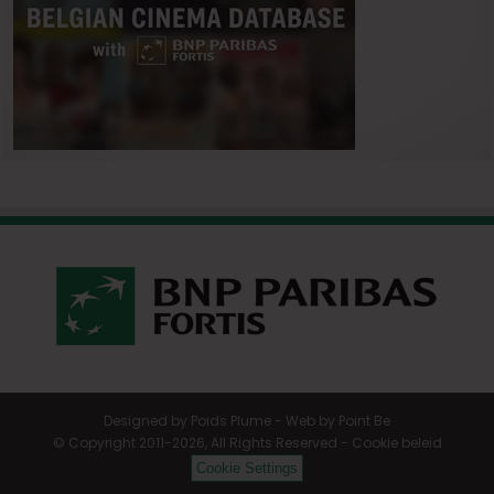
Designed by
Poids Plume
- Web by
Point Be
© Copyright 2011-2026, All Rights Reserved -
Cookie beleid
Cookie Settings