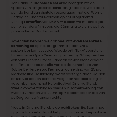
Ben Hania. In
Classics Restored
brengen we de
rijkdom van filmgeschiedenis terug naar het witte doek
aan de hand van digitale restauraties, met o.a. Werner
Herzog en Chantal Akerman op het programma.
Dankzij
Fomofilm
van MOOOV stellen we maandelijks
een bijzondere film voor, die éénmalig te zien is op het
grote scherm. Don’t miss out!
Bovendien hebben we ook heel wat
evenementiële
vertoningen
op het programma staan. Op 6
september komt Jessica Woodworth ‘LUKA’ voorstellen.
Tijdens onze Open Cinema op zaterdag 30 september
vertoont Cinema Storck ‘Janssen en Janssens draaien
een film’, een restauratie van de documentaire van
Robbe De Hert en Luc Pien naar aanleiding van 25 jaar
Vlaamse film. De inleiding wordt verzorgd door Luc Pien
en Rik Stallaert en achteraf volgt een nabespreking. In
november neemt het Holebifestival Cinema Storck
twee avondvertoningen over en in samenwerking met
Avansa vertonen we ‘200m’ op 6 december ter ere van
de Dag van de Mensenrechten.
Nieuw in Cinema Storck is de
publieksprijs
. Stem mee
op jouw favoriete film uit het programma en bepaal wie
de Publieksprijs wint. Elke bezoeker krijgt bij het