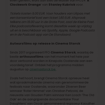
even geheim, want dan stelt de Master van FFO24 ‘
A
Clockwork Orange
‘ van
Stanley Kubrick
voor.
Tickets kosten 9,00 EUR. Voor houders van Uitpas met
een kansentarief kost een ticket 1,80 EUR. Afspraak
telkens om 19.00 uur in de Grote Post, zaal de Kleine Post.
Elke podcastaflevering komt diezelfde week op vrijdag
uit en is beschikbaar via Spotify, Apple, Google Podcasts
en in de Podcast app van De Standaard.
Auteursfilms op release in Cinema Storck
Sinds 2017 organiseert FFO
Cinema Storck
, waarbij de
beste
arthousefilms
van het moment het hele jaar
door vertoond worden in Kinepolis Oostende aan een
voordelig tarief. Ontdek het programma midden
augustus op
cinemastorck.be.
Zoals het hoort, brengt Cinema Storck opnieuw heel
wat spraakmakende cinema van gerenommeerde
festivals naar Oostende, waaronder Zilveren Beer
winnaar ‘Roter Himmel’ van Christian Petzold, de
nieuwste van Gouden Palm winnaar Ken Loach ‘The Old
Oak’ en de aangrijpende documentaire ‘Four
Daughters’ van Oscar genomineerd regisseur Kaouther