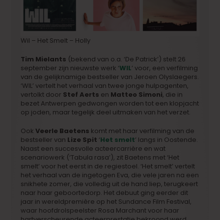
Wil – Het Smelt – Holly
Tim Mielants
(bekend van o.a. ‘De Patrick’) stelt 26
september zijn nieuwste werk ‘
WIL
’ voor, een verfilming
van de gelijknamige bestseller van Jeroen Olyslaegers.
‘WIL’ vertelt het verhaal van twee jonge hulpagenten,
vertolkt door
Stef Aerts
en
Matteo Simoni
, die in
bezet Antwerpen gedwongen worden tot een klopjacht
op joden, maar tegelijk deel uitmaken van het verzet.
Ook
Veerle Baetens
komt met haar verfilming van de
bestseller van
Lize Spit
‘
Het smelt
’ langs in Oostende.
Naast een succesvolle acteercarrière en wat
scenariowerk (‘Tabula rasa’), zit Baetens met ‘Het
smelt’ voor het eerst in de regiestoel. ‘Het smelt’ vertelt
het verhaal van de ingetogen Eva, die vele jaren na een
snikhete zomer, die volledig uit de hand liep, terugkeert
naar haar geboortedorp. Het debuut ging eerder dit
jaar in wereldpremière op het Sundance Film Festival,
waar hoofdrolspeelster Rosa Marchant voor haar
hartverscheurende acteerprestatie bekroond werd.