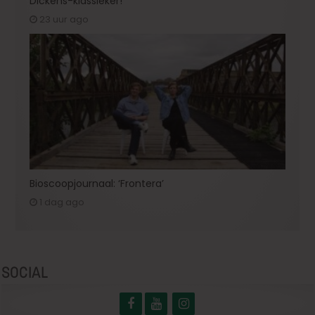
Dickens-klassieker!
23 uur ago
Bioscoopjournaal: ‘Frontera’
1 dag ago
SOCIAL