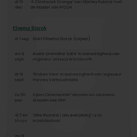
di 19
‘A Clockwork Orange’ van Stanley Kubrick met
dec
de Master van FFO24
Cinema Storck
vr 1 sep
Start Cinema Storck (najaar)
wo 6
Avant-première ‘LUKA’ in aanwezigheid van
sept
regisseur Jessica Woodworth
di 19
‘Broken View’ in aanwezigheid van regisseur
sept
Hannes Verhoustraete
za 30
Open Cinema met ‘Janssen en Janssens
sep
draaien een film’
di 7 en
‘Little Richard: I am everything’ i.s.m.
14 nov
Holebifestival
wo 6