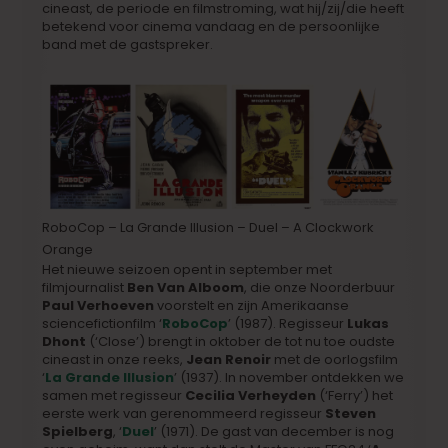
cineast, de periode en filmstroming, wat hij/zij/die heeft
betekend voor cinema vandaag en de persoonlijke
band met de gastspreker.
RoboCop – La Grande Illusion – Duel – A Clockwork
Orange
Het nieuwe seizoen opent in september met
filmjournalist
Ben Van Alboom
, die onze Noorderbuur
Paul Verhoeven
voorstelt en zijn Amerikaanse
sciencefictionfilm ‘
RoboCop
’ (1987). Regisseur
Lukas
Dhont
(‘Close’) brengt in oktober de tot nu toe oudste
cineast in onze reeks,
Jean Renoir
met de oorlogsfilm
‘
La Grande Illusion
’ (1937). In november ontdekken we
samen met regisseur
Cecilia Verheyden
(‘Ferry’) het
eerste werk van gerenommeerd regisseur
Steven
Spielberg
, ‘
Duel
’ (1971). De gast van december is nog