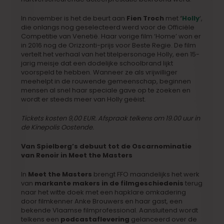
In november is het de beurt aan
Fien Troch
met
‘
Holly
‘,
die onlangs nog geselecteerd werd voor de Officiële
Competitie van Venetië. Haar vorige film ‘Home’ won er
in 2016 nog de Orizzonti-prijs voor Beste Regie. De film
vertelt het verhaal van het titelpersonage Holly, een 15-
jarig meisje dat een dodelijke schoolbrand lijkt
voorspeld te hebben. Wanneer ze als vrijwilliger
meehelpt in de rouwende gemeenschap, beginnen
mensen al snel haar speciale gave op te zoeken en
wordt er steeds meer van Holly geëist.
Tickets kosten 9,00 EUR. Afspraak telkens om 19.00 uur in
de Kinepolis Oostende.
Van Spielberg’s debuut tot de Oscarnominatie
van Renoir in Meet the Masters
In
Meet the Masters
brengt FFO maandelijks het werk
van
markante makers in de filmgeschiedenis
terug
naar het witte doek met een hapklare omkadering
door filmkenner Anke Brouwers en haar gast, een
bekende Vlaamse filmprofessional. Aansluitend wordt
telkens een
podcastaflevering
gelanceerd over de