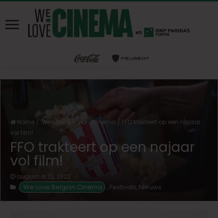
Home
/
We Love Belgian Cinema
/
FFO trakteert op een najaar
vol film!
FFO trakteert op een najaar
vol film!
augustus 22, 2023
We Love Belgian Cinema
Festivals
Nieuws
,
,