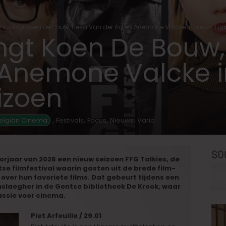
ntvangt Koen De Bouw, Liesa Van der Aa en Anemone Valcke in nieuw Tal
ngt Koen De Bouw,
 Anemone Valcke i
izoen
,
,
,
,
elgian Cinema
Festivals
Focus
Nieuws
Varia
SO
oorjaar van 2026 een nieuw seizoen FFG Talkies, de
e filmfestival waarin gasten uit de brede film-
over hun favoriete films. Dat gebeurt tijdens een
slaegher in de Gentse bibliotheek De Krook, waar
ssie voor cinema.
Piet Arfeuille / 29.01