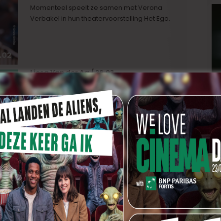
Momenteel speelt ze samen met Verona
Verbakel in hun theatervoorstelling Het Ego.
Liesa Van der Aa / 26.03
Liesa Van der Aa is componist, violist,
zangeres, regisseur en actrice. Ze is een
multidisciplinair artiest die de grenzen tussen
muziek, beeld en kunst aftast. Eind 2025
kwam haar zesde album Caramel uit dat
omschreven wordt ‘als zachtheid die zich om
scherpe randen vouwt, maar zich nooit laat
snijden’. Van der Aa heeft daarnaast ook al
voor meerdere (kort)filmproducties
gecomponeerd. Voor haar muziek voor de
film Cargo (Gilles Coulier, 2017) won ze de
Ensor voor Best Soundtrack.