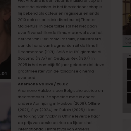
Piet Arfeuille is een Vlaams multitalent op en
naast de planken. In het theaterlandschap is
hij bekend als acteur en regisseur en sinds
2010 ook als artistiek directeur bij Theater
Malpertuis. In deze talkie zal het niet gaan
over 5 verschillende films, maar wel over het
Kor
«E
Bio
Va
‘So
oeuvre van Pier Paolo Pasolini, geïllustreerd
voo
co
Go
aan de hand van fragmenten uit de films Il
de 
Decamerone (1971), Salò o le 120 giornate di
Sodoma (1975) en Oedipus Rex (1967). In
2025 is het namelijk 50 jaar geleden dat deze
grootmeester van de Italiaanse cinema
overleed.
Anemone Valcke / 26.02
Anemone Valcke is een Belgische actrice en
theatermaker. Ze speelde mee in onder
andere Aanrijding in Moskou (2008), Offline
(2021), Styx (2024) en Putain (2025). Haar
vertolking van ‘Vicky’ in Offline leverde haar
de prijs van beste actrice op tijdens het
Internationaal Filmfestival van Amiens.