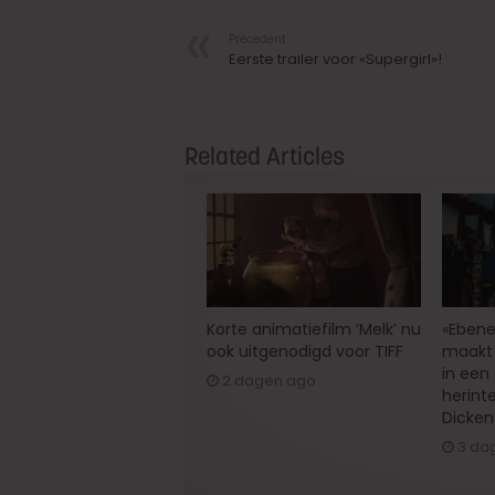
Précedent
Eerste trailer voor «Supergirl»!
Related Articles
Korte animatiefilm ‘Melk’ nu
«Ebene
ook uitgenodigd voor TIFF
maakt 
in een
2 dagen ago
herint
Dicken
3 da