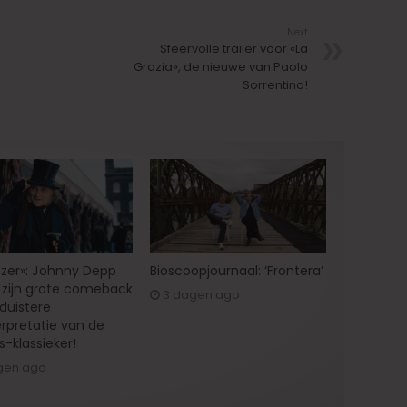
Next
Sfeervolle trailer voor «La
Grazia», de nieuwe van Paolo
Sorrentino!
zer»: Johnny Depp
Bioscoopjournaal: ‘Frontera’
zijn grote comeback
3 dagen ago
 duistere
erpretatie van de
s-klassieker!
gen ago