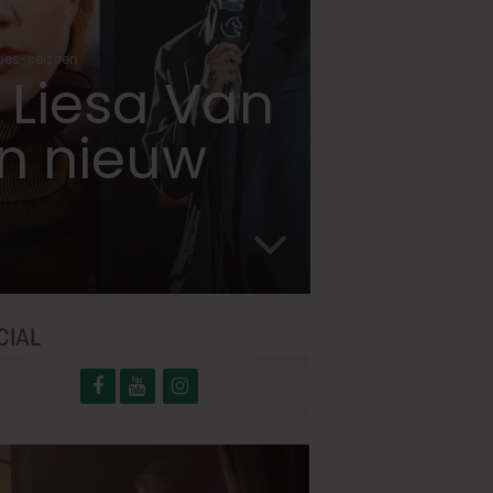
kies-seizoen
 Liesa Van
n nieuw
CIAL