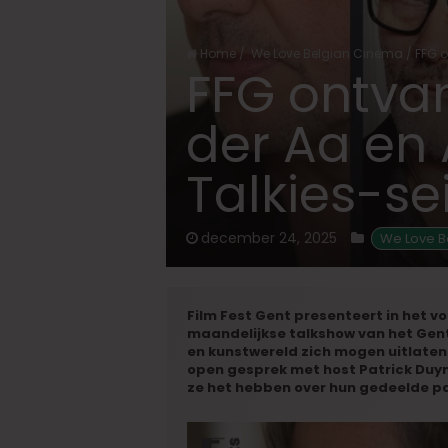
Home
/
We Love Belgian Cinema
/
FFG o
FFG ontva
der Aa en
Talkies-se
december 24, 2025
We Love B
Film Fest Gent presenteert in het v
maandelijkse talkshow van het Gents
en kunstwereld zich mogen uitlaten 
open gesprek met host Patrick Duyn
ze het hebben over hun gedeelde pa