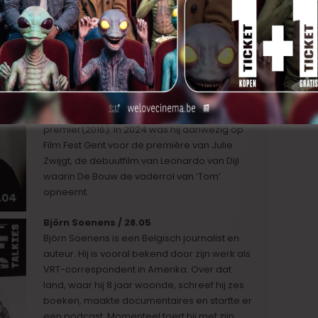
Koen De Bouw / 30.04
Koen De Bouw is een Belgische acteur die
zich waagt aan talloze rollen in theater-, film-
en televisieproducties, zowel nationaal als
internationaal. In ons land is hij vooral bekend
om de hoofdrollen die hij speelt in de films
van regisseur Erik van Looy: De zaak
Alzheimer (2003), Loft (2008) en De
premier(2016). In 2024 was hij aanwezig op
Film Fest Gent voor de première van Julie
Zwijgt, de debuutfilm van Leonardo van Dijl
waarin De Bouw de vaderrol van ‘Tom’
opneemt.
Björn Soenens / 28.05
Björn Soenens is een Belgisch journalist en
auteur. Hij is vooral bekend door zijn werk als
VRT-correspondent in Amerika. Over dat
land, waar hij 8 jaar woonde, schreef hij zes
boeken, maakte documentaires en startte er
een podcast. Momenteel toert hij met zijn