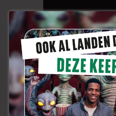
Eerst was ‘The Bro
toneelstuk
september 1, 2011
Varia
De film was eerst een toneelstuk van e
want had al twee keer eerder met hem gew
compleet overdonderd. Na een kwartier 
Van Groeningen aan het woord over het
Cleiren.