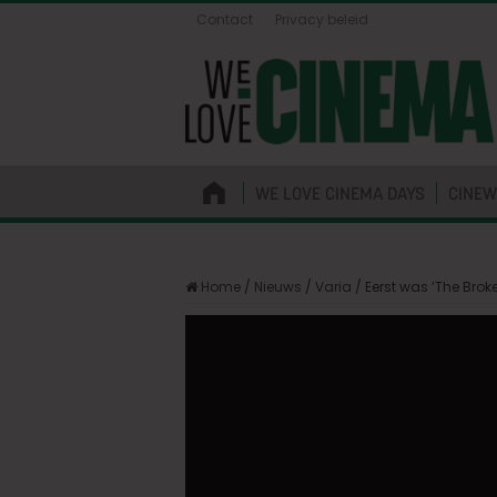
Contact
Privacy beleid
WE LOVE CINEMA DAYS
CINEW
Home
/
Nieuws
/
Varia
/
Eerst was ‘The Brok