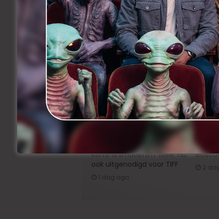
Facebook
Twitter
Li
Share
Précedent
BNP PARIBAS FORTIS FILMDAYS
gaan Belgische toer op
Related Articles
Korte animatiefilm ‘Melk’ nu
Bioscoo
ook uitgenodigd voor TIFF
2 da
1 dag ago