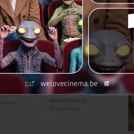
nkedIn
Next
De muziek uit ‘The Broken
Circle Breakdown’
pjournaal: ‘Frontera’
Vacature: Productie-
assistent (m/v/x)
gen ago
2 dagen ago