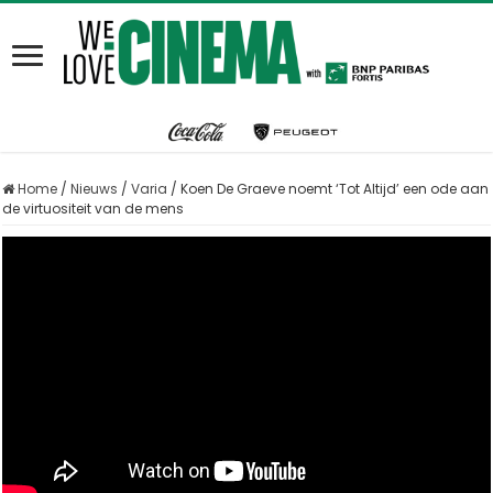
Home
/
Nieuws
/
Varia
/
Koen De Graeve noemt ‘Tot Altijd’ een ode aan
de virtuositeit van de mens