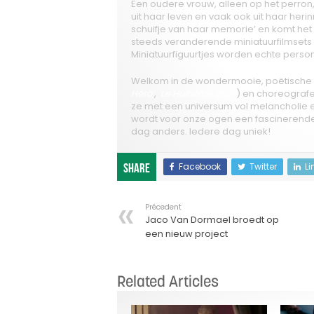
Een oudere vrouw, alleen op het perron
uit haar leven en vaak ook uit haar herin
schuifje van haar memorie’ en komt het 
steeds veranderende miniatuurfilmsets l
Miniatuurfiguurtjes worden echte perso
Welkom in de wondermooie, poëtische 
Héro’
,
‘Le Huitième Jour’
) en choreograf
ze met een universum vol melancholie e
wordt voor onze ogen een fascinerende 
dag anders. Iedere dag uniek!
Facebook
Twitter
Li
Share
Précedent
Jaco Van Dormael broedt op
een nieuw project
Related Articles