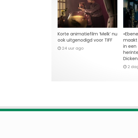
Korte animatiefilm ‘Melk’ nu
«Ebene
ook uitgenodigd voor TIFF
maakt 
in een
24 uur ago
herint
Dicken
2 da