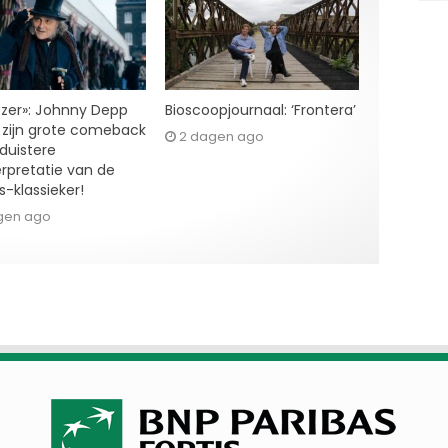
zer»: Johnny Depp
Bioscoopjournaal: ‘Frontera’
zijn grote comeback
2 dagen ago
 duistere
erpretatie van de
s-klassieker!
gen ago