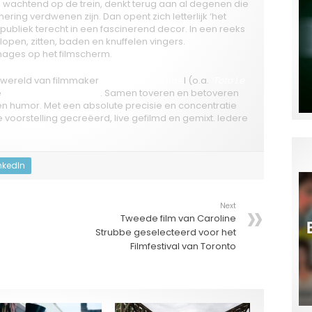
, wachtend op de trein, denkt terug aan al degenen die
nering verdwenen zijn. Dan opent zich letterlijk ‘het
publiek terecht in een fascinerend decor. In een reeks
open, zitten, baden en knuffelen vingers.
nages op het filmscherm.
wereld van filmmaker
Jaco Van Dormae
l (o.a.
‘Toto Le
e
Michèle Anne De Mey
. Samen toveren en betoveren
n humor. Met een absolute precisie en concentratie
voorstelling gecreëerd, live gefilmd en gemixt. Iedere
nkedIn
Next
Tweede film van Caroline
Strubbe geselecteerd voor het
Filmfestival van Toronto