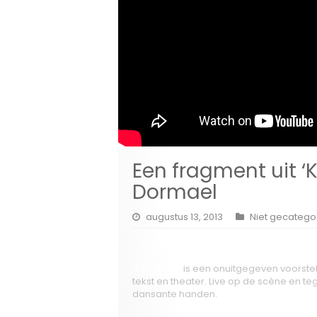
Een fragment uit ‘
Dormael
augustus 13, 2013
Niet gecatego
‘Kiss & Cry’
is een onuitgegeven voorste
tekst en theater. Live op de scène en te
dansante handen.