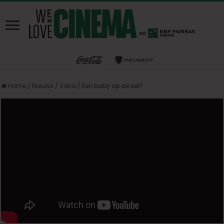
Home
/
Nieuws
/
Varia
/
Een baby op de set?