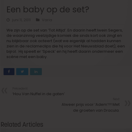
Een baby op de set?
juni 11, 2011
Varia
We zijn op de set van ‘Tot Altijd’. En daarin heeft Iwein Segers,
de waanzinnig veelzijdige komiek die sinds kort ook zingt en
nu blijkbaar ook acteert (wat we eigenlijk al hadden kunnen
zien in de reclameclips die hij voor Het Nieuwsblad doet), een
bijrol. Hij speelt er ‘Speck’ en hij heeft daarin ondermeer een
scène met een baby.
Précedent
‘Hou Van Nuffel in de gaten’
Next
Alweer prijs voor ‘Adem’!!! Met
de groeten van Dracula.
Related Articles