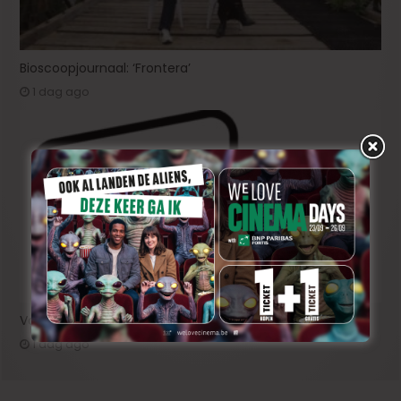
Bioscoopjournaal: ‘Frontera’
1 dag ago
Vacature: Productie-assistent (m/v/x)
1 dag ago