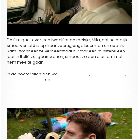
De film gaat over een twaalfjarige meisje, Mila, dat heimelijk
smoorverliefd is op haar veertigjarige buurman en coach,
Sam. Wanneer ze verneemt dat hij voor een minstens een
jaar in Italië zal gaan wonen, smeedt ze een plan om met
hem mee te gaan.
In de hoofdrollen zien we
Szaga Lauwers
,
Tom Van Bauwel
,
Frank Vercruyssen
en
Gert Winckelmans
.
Wij hadden intussen contact met regisseur Jeroen Bogaert die
nog altijd in Londen woont.