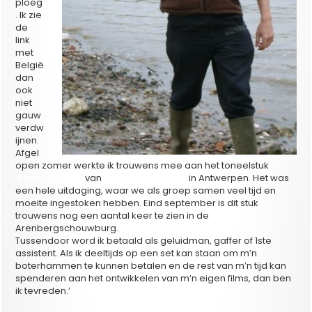
ploeg
. Ik zie
de
link
met
België
dan
ook
niet
gauw
verdw
ijnen.
Afgel
open zomer werkte ik trouwens mee aan het toneelstuk
‘Mens en Vlees’
van
Gert Winckelmans
in Antwerpen. Het was
een hele uitdaging, waar we als groep samen veel tijd en
moeite ingestoken hebben. Eind september is dit stuk
trouwens nog een aantal keer te zien in de
Arenbergschouwburg.
Tussendoor word ik betaald als geluidman, gaffer of 1ste
assistent. Als ik deeltijds op een set kan staan om m’n
boterhammen te kunnen betalen en de rest van m’n tijd kan
spenderen aan het ontwikkelen van m’n eigen films, dan ben
ik tevreden.’