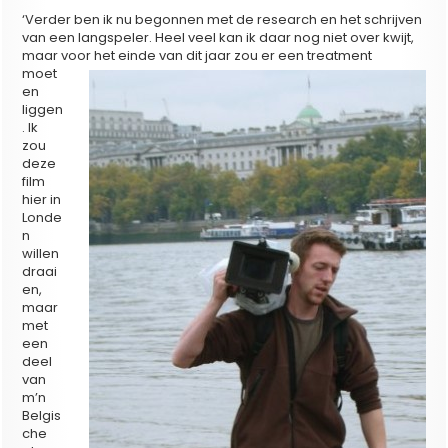
‘Verder ben ik nu begonnen met de research en het schrijven
van een langspeler. Heel veel kan ik daar nog niet over kwijt,
maar voor het einde van dit jaar zou er een
treatment
moet
en
liggen
. Ik
zou
deze
film
hier in
Londe
n
willen
draai
en,
maar
met
een
deel
van
m’n
Belgis
che