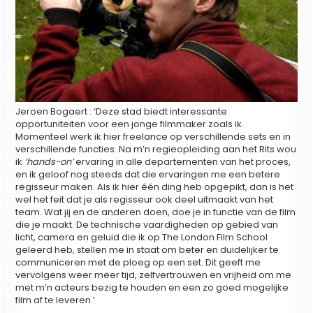
Jeroen Bogaert : ‘Deze stad biedt interessante
opportuniteiten voor een jonge filmmaker zoals ik.
Momenteel werk ik hier freelance op verschillende sets en in
verschillende functies. Na m’n regieopleiding aan het Rits wou
ik
‘hands-on’
ervaring in alle departementen van het proces,
en ik geloof nog steeds dat die ervaringen me een betere
regisseur maken. Als ik hier één ding heb opgepikt, dan is het
wel het feit dat je als regisseur ook deel uitmaakt van het
team. Wat jij en de anderen doen, doe je in functie van de film
die je maakt. De technische vaardigheden op gebied van
licht, camera en geluid die ik op The London Film School
geleerd heb, stellen me in staat om beter en duidelijker te
communiceren met de ploeg op een set. Dit geeft me
vervolgens weer meer tijd, zelfvertrouwen en vrijheid om me
met m’n acteurs bezig te houden en een zo goed mogelijke
film af te leveren.’