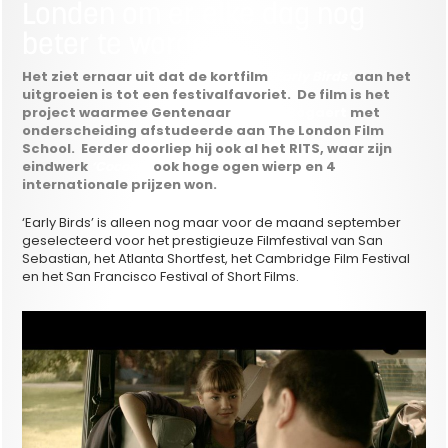
Londen om er elke dag nog
beter te worden…
Het ziet ernaar uit dat de kortfilm
‘Early Birds’
aan het
uitgroeien is tot een festivalfavoriet. De film is het
project waarmee Gentenaar
Jeroen Bogaert
met
onderscheiding afstudeerde aan The London Film
School. Eerder doorliep hij ook al het RITS, waar zijn
eindwerk
‘Cocoon’
ook hoge ogen wierp en 4
internationale prijzen won.
‘Early Birds’ is alleen nog maar voor de maand september
geselecteerd voor het prestigieuze Filmfestival van San
Sebastian, het Atlanta Shortfest, het Cambridge Film Festival
en het San Francisco Festival of Short Films.