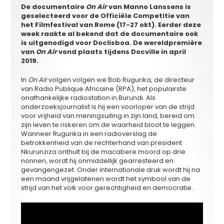
De documentaire
On Air
van Manno Lanssens is
geselecteerd voor de Officiële Competitie van
het Filmfestival van Rome (17-27 okt). Eerder deze
week raakte al bekend dat de documentaire ook
is uitgenodigd voor Doclisboa. De wereldpremière
van
On Air
vond plaats tijdens Docville in april
2019.
In
On Air
volgen volgen we Bob Rugurika, de directeur
van Radio Publique Africaine (RPA), het populairste
onafhankelijke radiostation in Burundi. Als
onderzoeksjournalist is hij een voorloper van de strijd
voor vrijheid van meningsuiting in zijn land, bereid om
zijn leven te riskeren om de waarheid bloot te leggen.
Wanneer Rugurika in een radioverslag de
betrokkenheid van de rechterhand van president
Nkurunziza onthult bij de macabere moord op drie
nonnen, wordt hij onmiddellijk gearresteerd en
gevangengezet. Onder internationale druk wordt hij na
een maand vrijgelatenen wordt het symbool van de
strijd van het volk voor gerechtigheid en democratie.