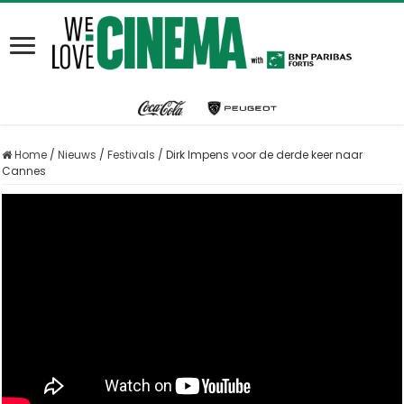
Home
/
Nieuws
/
Festivals
/
Dirk Impens voor de derde keer naar
Cannes