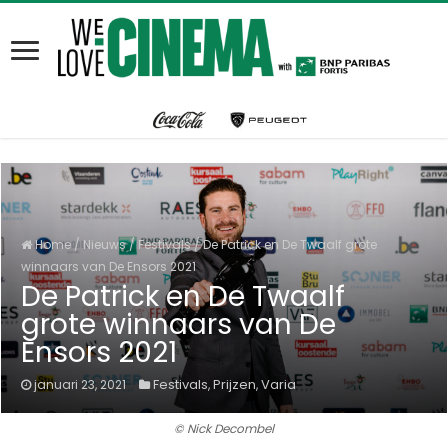
Home
/
Nieuws
/
Festivals
/
De Patrick en De Twaalf grote
winnaars van De Ensors 2021
De Patrick en De Twaalf
grote winnaars van De
Ensors 2021
Festivals
Prijzen
Varia
januari 23, 2021
,
,
© Nick Decombel