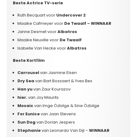
Beste Actrice TV-serie
Ruth Becquart voor
Undercover 2
Maaike Cafmeyer voor
De Twaalf – WINNAAR
Janne Desmet voor
Albatros
Maaike Neuville voor
De Twaalf
Isabelle Van Hecke voor
Albatros
Beste Kortfilm
Carrousel
van Jasmine Elsen
Dry Sea
van Bart Bossaert & Yves Bex
Han yu
van Zaur Kourazov
hier.
van Joy Maurits
Mosaic
van Imge Özbilge & Sine Özbilge
For Eunice
van Jaan Stevens
Sun Dog
van Dorian Jespers
Stephanie
van Leonardo Van Dijl –
WINNAAR