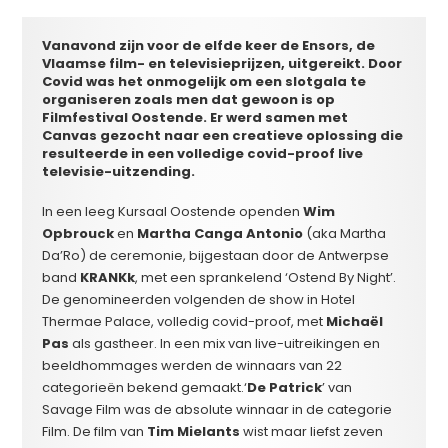
Vanavond zijn voor de elfde keer de Ensors, de
Vlaamse film- en televisieprijzen, uitgereikt. Door
Covid was het onmogelijk om een slotgala te
organiseren zoals men dat gewoon is op
Filmfestival Oostende. Er werd samen met
Canvas gezocht naar een creatieve oplossing die
resulteerde in een volledige covid-proof live
televisie-uitzending.
In een leeg Kursaal Oostende openden
Wim
Opbrouck
en
Martha Canga Antonio
(aka Martha
Da’Ro) de ceremonie, bijgestaan door de Antwerpse
band
KRANKk
, met een sprankelend ‘Ostend By Night’.
De genomineerden volgenden de show in Hotel
Thermae Palace, volledig covid-proof, met
Michaël
Pas
als gastheer. In een mix van live-uitreikingen en
beeldhommages werden de winnaars van 22
categorieën bekend gemaakt.‘
De Patrick
’ van
Savage Film was de absolute winnaar in de categorie
Film. De film van
Tim Mielants
wist maar liefst zeven