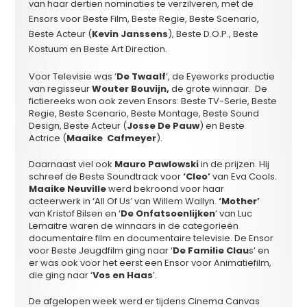
van haar dertien nominaties te verzilveren, met de
Ensors voor Beste Film, Beste Regie, Beste Scenario,
Beste Acteur (
Kevin Janssens
), Beste D.O.P., Beste
Kostuum en Beste Art Direction.
Voor Televisie was ‘
De Twaalf
’, de Eyeworks productie
van regisseur
Wouter Bouvijn,
de grote winnaar. De
fictiereeks won ook zeven Ensors: Beste TV-Serie, Beste
Regie, Beste Scenario, Beste Montage, Beste Sound
Design, Beste Acteur (
Josse De Pauw
) en Beste
Actrice (
Maaike
Cafmeyer
).
Daarnaast viel ook
Mauro Pawlowski
in de prijzen. Hij
schreef de Beste Soundtrack voor
‘Cleo’
van Eva Cools.
Maaike Neuville
werd bekroond voor haar
acteerwerk in ‘All Of Us’ van Willem Wallyn.
‘Mother’
van Kristof Bilsen en ‘
De Onfatsoenlijken
’ van Luc
Lemaitre waren de winnaars in de categorieën
documentaire film en documentaire televisie. De Ensor
voor Beste Jeugdfilm ging naar ‘
De Familie Clau
s’ en
er was ook voor het eerst een Ensor voor Animatiefilm,
die ging naar ‘
Vos en Haas
’.
De afgelopen week werd er tijdens Cinema Canvas