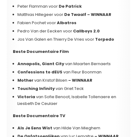
Peter Flamman voor
De Patrick
Matthias Hillegeer voor
De Twaalf – WINNAAR
Fabien Pochet voor
Albatros
Pedro Van der Eecken voor
Callboys 2.0
Jos Van Galen en Thierry De Vries voor
Torpedo
Beste Documentaire Film
Annapolis, Giant City
van Maarten Bernaerts
Confessions to dEUS
van Fleur Boonman
Mother
van Kristof Bilsen
– WINNAAR
Touching Infinity
van Griet Teck
Victoria
van Sofie Benoot, Isabelle Tollenaere en
Liesbeth De Ceulaer
Beste Documentaire TV
Als Je Eens Wist
van Hilde Van Mieghem
De Onfatsoenlijken
van Luc Lemaitre
– WINNAAR