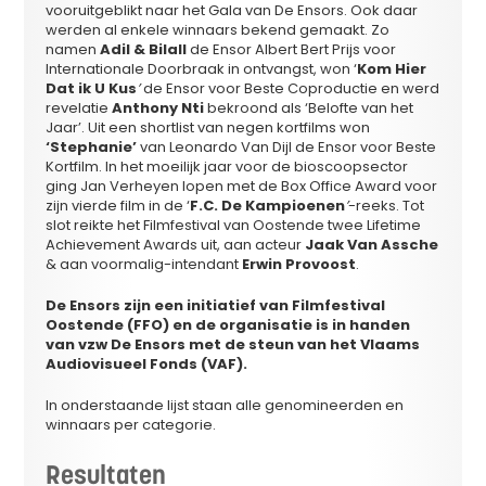
vooruitgeblikt naar het Gala van De Ensors. Ook daar
werden al enkele winnaars bekend gemaakt. Zo
namen
Adil & Bilall
de Ensor Albert Bert Prijs voor
Internationale Doorbraak in ontvangst, won ‘
Kom Hier
Dat ik U Kus
’
de Ensor voor Beste Coproductie en werd
revelatie
Anthony Nti
bekroond als ‘Belofte van het
Jaar’. Uit een shortlist van negen kortfilms won
‘Stephanie’
van Leonardo Van Dijl de Ensor voor Beste
Kortfilm. In het moeilijk jaar voor de bioscoopsector
ging Jan Verheyen lopen met de Box Office Award voor
zijn vierde film in de ‘
F.C. De Kampioenen
’
-reeks. Tot
slot reikte het Filmfestival van Oostende twee Lifetime
Achievement Awards uit, aan acteur
Jaak Van Assche
& aan voormalig-intendant
Erwin Provoost
.
De Ensors zijn een initiatief van Filmfestival
Oostende (FFO) en de organisatie is in handen
van vzw De Ensors met de steun van het Vlaams
Audiovisueel Fonds (VAF).
In onderstaande lijst staan alle genomineerden en
winnaars per categorie.
Resultaten