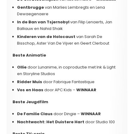
Gentbrugge
van Marlies Lembregts en Lena
Dewaegenaere
In de Ban van Tsjernobyl
van Filip Lenaerts, Jan
Balliauw en Nahid Shaik
Kinderen van de Holocaust
van Sarah De
Bisschop, Aster Van De Vijver en Geert Clerbout
Beste Animatie
Ollie
door Lunanime, in coproductie met Ink & Light
en Storyline Studios
Ridder Muis
door Fabrique Fantastique
Vos en Haas
door APC Kids –
WINNAAR
Beste Jeugdfilm
De Familie Claus
door Dingie –
WINNAAR
Nachtwacht: Het Duistere Hart
door Studio 100
Beste TV-serie