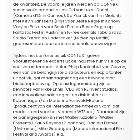
de kwantiteit. De voorbije jaren werden op CONNeXT
succesvolle producties als Girl van Lukas Dhont
(Caméra d’Or in Cannes), De Patrick van Tim Mielants
met Kevin Janssens (Prijs voor Beste Regie in Karlovy
Vary en Prijzen voor Beste Film en Beste Regie op
Fantastic Fest in Austin) en tv-reeksen als Tabula rasa,
Studio Tarara en Undercover (te zien op Netflix)
gepresenteerd aan de internationale aanwezigen.
Tijdens het conferentieluik CONTeXT geven
vooruitstrevende experts uit de industrie hun visie op de
snel veranderende sector: Philip Knatchbull van Curzon,
een van de belangrijkste distributeurs en exploitanten
uit het VK, gaf maandagmiddag een keynote over
bioscoopbeleving. Op dinsdagnamiddag zijn er
keynotes van Rikke Ennis (CEO van REInvent Studios,
een innovatieve sales agent en distributeur uit
Kopenhagen) en Marianne Furevold-Boland
(producent van de internationale hitreeks Skam, dat
model stond voor het Vlaamse WTFock). Daarnaast zijn
er panelgesprekken met Walter Iuzzolino (Walter
Presents), Karin Beyens (Diaphana), Daniela Elstner
(Unifrance), Mike Goodrigde (Macao International Film
Festival and Awards) e.a.