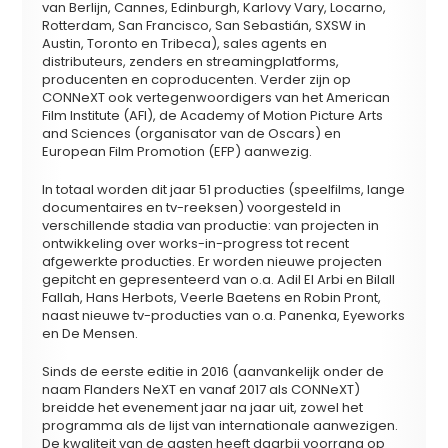
van Berlijn, Cannes, Edinburgh, Karlovy Vary, Locarno,
Rotterdam, San Francisco, San Sebastián, SXSW in
Austin, Toronto en Tribeca), sales agents en
distributeurs, zenders en streamingplatforms,
producenten en coproducenten. Verder zijn op
CONNeXT ook vertegenwoordigers van het American
Film Institute (AFI), de Academy of Motion Picture Arts
and Sciences (organisator van de Oscars) en
European Film Promotion (EFP) aanwezig.
In totaal worden dit jaar 51 producties (speelfilms, lange
documentaires en tv-reeksen) voorgesteld in
verschillende stadia van productie: van projecten in
ontwikkeling over works-in-progress tot recent
afgewerkte producties. Er worden nieuwe projecten
gepitcht en gepresenteerd van o.a. Adil El Arbi en Bilall
Fallah, Hans Herbots, Veerle Baetens en Robin Pront,
naast nieuwe tv-producties van o.a. Panenka, Eyeworks
en De Mensen.
Sinds de eerste editie in 2016 (aanvankelijk onder de
naam Flanders NeXT en vanaf 2017 als CONNeXT)
breidde het evenement jaar na jaar uit, zowel het
programma als de lijst van internationale aanwezigen.
De kwaliteit van de gasten heeft daarbij voorrang op