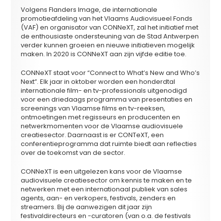
Volgens Flanders Image, de internationale
promotieafdeling van het Vlaams Audiovisueel Fonds
(VAF) en organisator van CONNeXT, zal het initiatief met
de enthousiaste ondersteuning van de Stad Antwerpen
verder kunnen groeien en nieuwe initiatieven mogelijk
maken. In 2020 is CONNeXT aan zijn vijfde editie toe.
CONNeXT staat voor “Connect to What’s New and Who’s
Next”. Elk jaar in oktober worden een honderdtal
internationale film- en tv-professionals uitgenodigd
voor een driedaags programma van presentaties en
screenings van Vlaamse films en tv-reeksen,
ontmoetingen met regisseurs en producenten en
netwerkmomenten voor de Vlaamse audiovisuele
creatiesector. Daarnaast is er CONTeXT, een
conferentieprogramma dat ruimte biedt aan reflecties
over de toekomst van de sector.
CONNeXT is een uitgelezen kans voor de Vlaamse
audiovisuele creatiesector om kennis te maken en te
netwerken met een internationaal publiek van sales
agents, aan- en verkopers, festivals, zenders en
streamers. Bij de aanwezigen dit jaar zijn
festivaldirecteurs en -curatoren (van o.a. de festivals