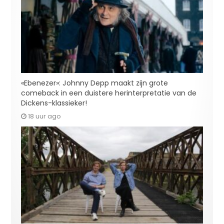
«Ebenezer»: Johnny Depp maakt zijn grote
comeback in een duistere herinterpretatie van de
Dickens-klassieker!
18 uur ago