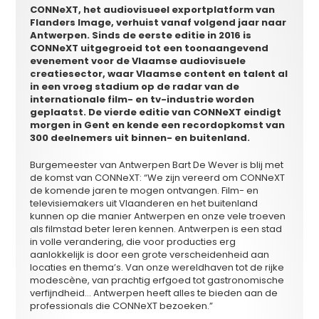
CONNeXT, het audiovisueel exportplatform van
Flanders Image, verhuist vanaf volgend jaar naar
Antwerpen. Sinds de eerste editie in 2016 is
CONNeXT uitgegroeid tot een toonaangevend
evenement voor de Vlaamse audiovisuele
creatiesector, waar Vlaamse content en talent al
in een vroeg stadium op de radar van de
internationale film- en tv-industrie worden
geplaatst. De vierde editie van CONNeXT eindigt
morgen in Gent en kende een recordopkomst van
300 deelnemers uit binnen- en buitenland.
Burgemeester van Antwerpen Bart De Wever is blij met
de komst van CONNeXT: “We zijn vereerd om CONNeXT
de komende jaren te mogen ontvangen. Film- en
televisiemakers uit Vlaanderen en het buitenland
kunnen op die manier Antwerpen en onze vele troeven
als filmstad beter leren kennen. Antwerpen is een stad
in volle verandering, die voor producties erg
aanlokkelijk is door een grote verscheidenheid aan
locaties en thema’s. Van onze wereldhaven tot de rijke
modescène, van prachtig erfgoed tot gastronomische
verfijndheid… Antwerpen heeft alles te bieden aan de
professionals die CONNeXT bezoeken.”