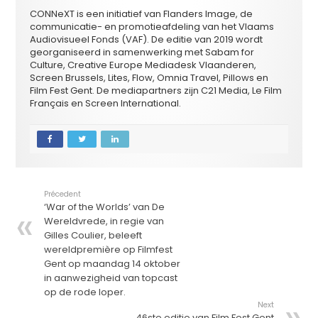
CONNeXT is een initiatief van Flanders Image, de
communicatie- en promotieafdeling van het Vlaams
Audiovisueel Fonds (VAF). De editie van 2019 wordt
georganiseerd in samenwerking met Sabam for
Culture, Creative Europe Mediadesk Vlaanderen,
Screen Brussels, Lites, Flow, Omnia Travel, Pillows en
Film Fest Gent. De mediapartners zijn C21 Media, Le Film
Français en Screen International.
Précedent
‘War of the Worlds’ van De
Wereldvrede, in regie van
Gilles Coulier, beleeft
wereldpremière op Filmfest
Gent op maandag 14 oktober
in aanwezigheid van topcast
op de rode loper.
Next
46ste editie van Film Fest Gent