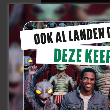
Charlotte De Bruyn
augustus 12, 2012
Binnenkort
Heel slim bekeken van Patrice Toye en
stellen. Ze laat haar actrices over hu
personage. Ze zitten dus in hun rol. Hie
heeft meegemaakt. Ze is dus ook op jong
beland om te bevallen. De fragmenten die 
helemaal in diezelfde stijl gefilmd.