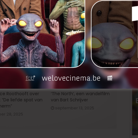
nkedIn
Next
Charlotte De Bruyne over ‘Little
Black Spiders’
ce Roothooft over
‘The North’, een wandelfilm
’: “De liefde spat van
van Bart Schrijver
herm”
september 13, 2025
er 28, 2025