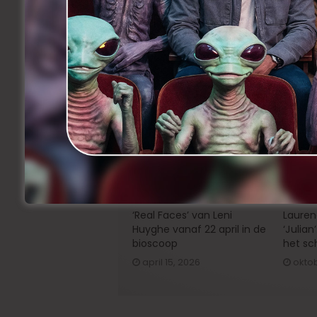
Facebook
Twitter
Li
Share
Précedent
Charlotte De Bruyne verkoopt
‘Little Black Spiders’
Related Articles
‘Real Faces’ van Leni
Lauren
Huyghe vanaf 22 april in de
‘Julian
bioscoop
het sc
april 15, 2026
oktob