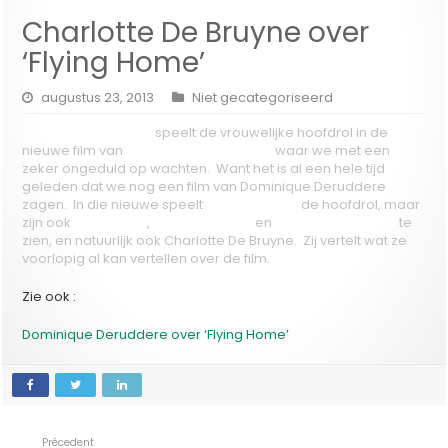
Charlotte De Bruyne over
‘Flying Home’
augustus 23, 2013
Niet gecategoriseerd
Charlotte De Bruyne
speelt de vrouwelijke hoofdrol in de
nieuwe film van
Dominique Deruddere
waar we met een
zeker ongeduld op wachten. Want het is al een hele tijd
geleden dat we nog een film van Dominique Deruddere
zagen. In die nieuwe speelt
Jamie Dornan
de hoofdrol, maar
zijn ook
Jan Decleir
,
Josse De Pauw
en
Viviane De Muynck
te
zien, en natuurlijk ook Charlotte De Bruyne. Zij vertelt wat ze
voorlopig al kan vertellen over de film.
Zie ook :
Dominique Deruddere over ‘Flying Home’
Précedent