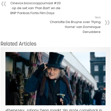
Cinevox bioscoopjournaal #20
: op de set van ‘Plan Bart’ en de
BNP Paribas Fortis Film Days
Next
Charlotte De Bruyne over ‘Flying
Home’ van Dominique
Deruddere
Related Articles
«Ebenezer»: Johnny Depp maakt zijn grote comeback in