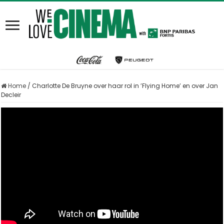
Home
/
Charlotte De Bruyne over haar rol in ’Flying Home’ en over Jan
Decleir