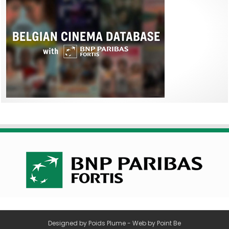
Designed by
Poids Plume
- Web by
Point Be