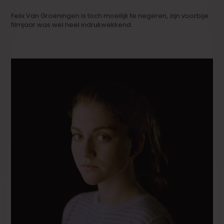
Felix Van Groeningen is toch moeilijk te negeren, zijn voorbije
filmjaar was wel heel indrukwekkend.