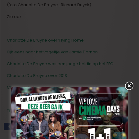
(foto Charlotte De Bruyne : Richard Duyck)
Zie ook :
Charlotte De Bruyne over ‘Flying Home’
Kijk eens naar het vogeltje van Jamie Dornan
Charlotte De Bruyne was een jonge heldin op het FFO
Charlotte De Bruyne over 2013
Charlotte De Bruyne over ’Little Black Spiders’
TERUG NAAR DE LIJST