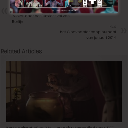
Précedent
Bas Devos met langspeelfilm
’Violet’ naar het Filmfestival van
Berlijn
Next
het Cinevox bioscoopjournaal
van januari 2014
Related Articles
Korte animatiefilm ‘Melk’ nu ook uitgenodigd voor TIFF