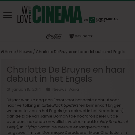
Home
/
Nieuws
/
Charlotte De Bruyne en haar debuut in het Engels
Charlotte De Bruyne en haar
debuut in het Engels
januari 15, 2014
Nieuws
,
Varia
Dit jaar won ze nog een Ensor voor het beste debuut voor
haar vertolking in
‘Little Black Spiders’
en binnenkort krijgen
we haar te zien in het Engels (en ook wel in het Nederlands)
aan de zijde van Jamie Dornan (de hoofdrolspeler uit de
eveneens nakende en wellicht veeleer naakte
‘Fifty Shades of
Grey’
), in
’Flying Home’
, de nieuwe en langverwachte
langspeelfilm van Dominique Deruddere. Maar Charlotte is in