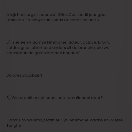
Ik kijk heel erg uit naar wat Gilles Coulier dit jaar gaat
uitsteken. En
‘Welp’
van Jonas Govaerts natuurlijk.
5) Is er een Vlaamse filmmaker, acteur, actrice, D.O.P.,
setdesigner, of iemand anders uit de branche, die we
speciaal in de gaten moeten houden?
Dolores Bouckaert
6) Wie breekt er nationaal en internationaal door?
Oscar Boy Willems, Matthieu Sys, Anemone Valcke en Wietse
Tanghe