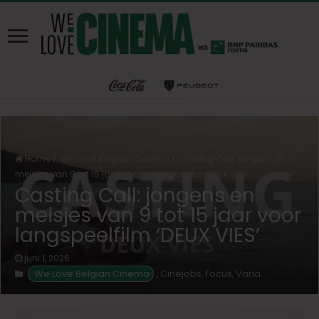
Home
/
We Love Belgian Cinema
/
Casting Call: jongens en
meisjes van 9 tot 15 jaar voor langspeelfilm ‘DEUX VIES’
Casting Call: jongens en
meisjes van 9 tot 15 jaar voor
langspeelfilm ‘DEUX VIES’
juni 1, 2026
We Love Belgian Cinema
Cinejobs
Focus
Varia
,
,
,