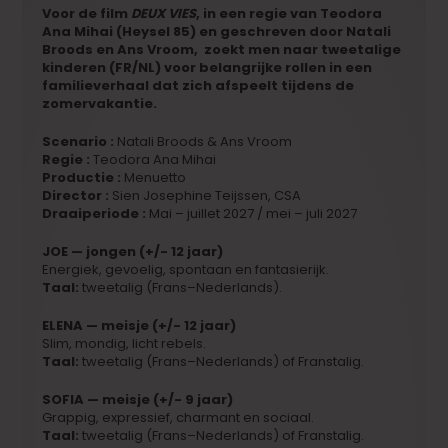
Voor de film
DEUX VIES
, in een regie van Teodora
Ana Mihai (Heysel 85) en geschreven door Natali
Broods en Ans Vroom, zoekt men naar tweetalige
kinderen (FR/NL) voor belangrijke rollen in een
familieverhaal dat zich afspeelt tijdens de
zomervakantie.
Scenario :
Natali Broods & Ans Vroom
Regie :
Teodora Ana Mihai
Productie :
Menuetto
Director :
Sien Josephine Teijssen, CSA
Draaiperiode :
Mai – juillet 2027 / mei – juli 2027
JOE — jongen (+/- 12 jaar)
Energiek, gevoelig, spontaan en fantasierijk.
Taal:
tweetalig (Frans–Nederlands).
ELENA — meisje (+/- 12 jaar)
Slim, mondig, licht rebels.
Taal:
tweetalig (Frans–Nederlands) of Franstalig.
SOFIA — meisje (+/- 9 jaar)
Grappig, expressief, charmant en sociaal.
Taal:
tweetalig (Frans–Nederlands) of Franstalig.