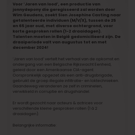
Voor ‘Jaren van lood’, een productie van
jonnydepony die geregisseerd zal worden door
Wim Geudens, zoekt Sien Josephine Casting naar
getalenteerde individuen (M/V/X), tussen de 25
en 65 jaar oud, met diverse achtergrond, voor
korte gesproken rollen (1-2 draaidagen).
Talenten moeten in België gedomicilieerd zijn. De
draaiperiode valt van augustus tot en met
december 2024!
‘Jaren van lood’ vertelt het verhaal van de opkomst en
ondergang van een Belgische Rijkswacht Eenheid,
geleid door een Amerikaanse CIA-agent.
Oorspronkelijk opgezet als een anti-drugsbrigade,
gebruikt de groep illegale infiltratie- en loktechnieken.
Gaandeweg veranderen ze zelf in criminelen,
verwikkeld in corruptie en drugshandel.
Er wordt gezocht naar acteurs & actrices voor
verschillende kleine gesproken rollen (1 à 2
draaidagen).
Belangrijke informatie: