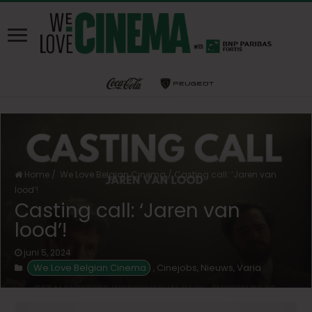
Home
/
We Love Belgian Cinema
/
Casting call: ‘Jaren van
lood’!
Casting call: ‘Jaren van
lood’!
juni 5, 2024
We Love Belgian Cinema
Cinejobs
Nieuws
Varia
,
,
,