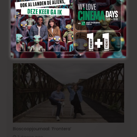
«Ebenezer»: Johnny Depp maakt zijn grote
comeback in een duistere herinterpretatie van de
Dickens-klassieker!
3 dagen ago
Bioscoopjournaal: ‘Frontera’
3 dagen ago