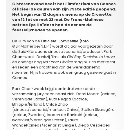
Gisterenavond heeft het Filmfestival van Cannes
officieel de deuren van zijn 79ste
editie geopend.
Het begin van 12 dagen cinema op de Croisette,
van 12 tot en met 23 mei. De Frans-Malinese
actrice
Eye Ha
ï
dara
had de eer om de
feestelijkheden te openen.
De Jury van de Officiële Competitie (foto
©JP.Malherbe/N.L.P.) wordt dit jaar voorgezeten door
de Zuid-Koreaans cineast/scenarist/producent Park
Chan-wook. Dankzij films als
Old Boy
,
Decision to Leave
en onlangs nog
No Other Choice
mag hij zich met recht
en reden een grootheid van de wereldcinema
noemen. Hij is trouwens ook een graag geziene gast in
Cannes.
Park Chan-wook krijgt een indrukwekkende
verzameling juryleden naast zich: Demi Moore (actrice,
Verenigde Staten), Ruth Negga (actrice,
Ethiopië/Ierland), Chloé Zhao
(cineast/scenarist/monteur, China), Stellan Skarsgård
(acteur, Zweden), Isaach de Bankolé (acteur,
Ivoorkust/Verenigde Staten), Laura
Wandel(cineas/scenarist, België), Diego Céspedes