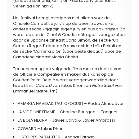
(cineast/scenarist, Chili) en Paul Laverty (scenarist,
Verenigd Koninkrijk).
Het festival brengt overigens niet alleen voor de
Officiële Competitie jury’s op de been. Zowat elke
andere sectie krijgt zijn eigen jury en dus ook prijzen. Zo
wordt de sectie ‘Cinef & Courts métrages’ voorgezeten
door de Spaanse cineast Carla Simón, de sectie ‘Un
Certain Regard’ door de Franse actrice Leïla Bekhti en
de sectie ‘Caméra d’Or’ (voor beste debuut) door de
Canadese cineast Monia Chokri.
Ter herinnering: de volgende films maken deel uit van
de Officiële Competitie en maken dus kans op de
Gouden Palm. België wordt vertegenwoordigd door
twee films:
Coward
van Lukas Dhont en
Notre Salut
van
Emmanuel Marre. (rn)
AMARGA NAVIDAD (AUTOFOCUS) – Pedro Almodóvar
LA VIE D’UNE FEMME – Charline Bourgeois-Tacquet
LA BOLA NEGRA – Javier Calvo & Javier Ambrossi
COWARD – Lukas Dhont
HISTOIRES PARALLÈLES – Asghar Farhadi