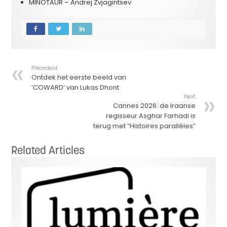
MINOTAUR – Andrej Zvjagintsev
Précedent
Ontdek het eerste beeld van
‘COWARD’ van Lukas Dhont
Next
Cannes 2026: de Iraanse
regisseur Asghar Farhadi is
terug met “Histoires parallèles”
Related Articles