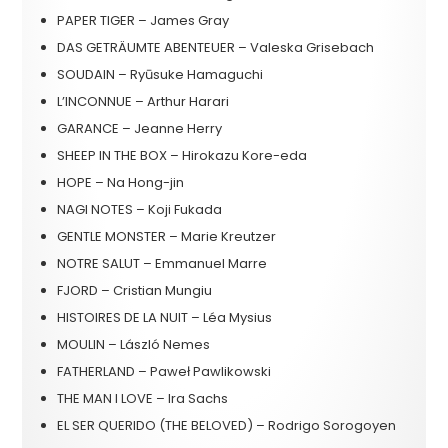
PAPER TIGER – James Gray
DAS GETRÄUMTE ABENTEUER – Valeska Grisebach
SOUDAIN – Ryūsuke Hamaguchi
L’INCONNUE – Arthur Harari
GARANCE – Jeanne Herry
SHEEP IN THE BOX – Hirokazu Kore-eda
HOPE – Na Hong-jin
NAGI NOTES – Koji Fukada
GENTLE MONSTER – Marie Kreutzer
NOTRE SALUT – Emmanuel Marre
FJORD – Cristian Mungiu
HISTOIRES DE LA NUIT – Léa Mysius
MOULIN – László Nemes
FATHERLAND – Paweł Pawlikowski
THE MAN I LOVE – Ira Sachs
EL SER QUERIDO (THE BELOVED) – Rodrigo Sorogoyen