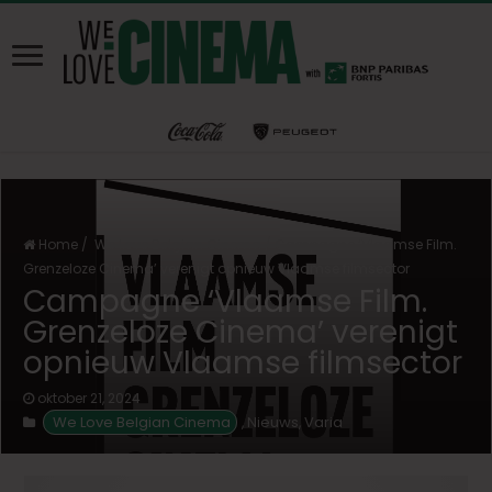
Home
/
We Love Belgian Cinema
/
Campagne ‘Vlaamse Film.
Grenzeloze Cinema’ verenigt opnieuw Vlaamse filmsector
Campagne ‘Vlaamse Film.
Grenzeloze Cinema’ verenigt
opnieuw Vlaamse filmsector
oktober 21, 2024
We Love Belgian Cinema
Nieuws
Varia
,
,