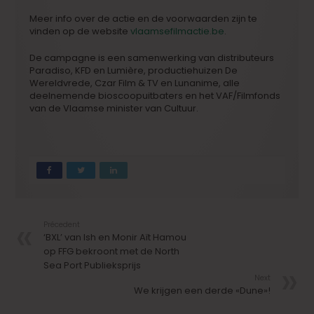
Meer info over de actie en de voorwaarden zijn te
vinden op de website
vlaamsefilmactie.be
.
De campagne is een samenwerking van distributeurs
Paradiso, KFD en Lumière, productiehuizen De
Wereldvrede, Czar Film & TV en Lunanime, alle
deelnemende bioscoopuitbaters en het VAF/Filmfonds
van de Vlaamse minister van Cultuur.
Précedent
‘BXL’ van Ish en Monir Aït Hamou
op FFG bekroont met de North
Sea Port Publieksprijs
Next
We krijgen een derde «Dune»!