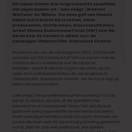
Dit najaar komen drie langverwachte speelfilms
van eigen bodem uit: ‘Julie zwijgt’, Waarom
Wettelen’ en ‘Milano. Om deze golf van Vlaams
talent extra kracht bij te zetten, slaan
producenten, distributeurs, bioscoopuitbaters
en het Vlaams Audiovisueel Fonds (VAF) voor de
derde keer de handen in elkaar voor de
campagne ‘Vlaamse Film. Grenzeloze Cinema’.
Na het succes van de campagne in 2022, 2023 en het
voorjaar van 2024 besloot het VAF om samen met zijn
partners de 1+1-ticketactie ook dit najaar te
herhalen. Vanaf 18 oktober loopt in de zalen, op de
radio en in onlineadvertenties de campagnespot
‘Vlaamse film. Grenzeloze cinema’, die de focus legt op
talent van eigen bodem.
Julie zwijgt, het speelfilmdebuut van Leonardo van Dijl,
bijt op 21 oktober de spits af. De speelfilm met
nieuwkomer en tennisspeler Tessa Van den Broeck
gaat over een jonge belofte bij een tennisclub wiens
leven volledig in het teken staat van sport. Wanneer de
coach die haar naar de top brengt plotseling geschorst
wordt, start de club een onderzoek. Alle spelers