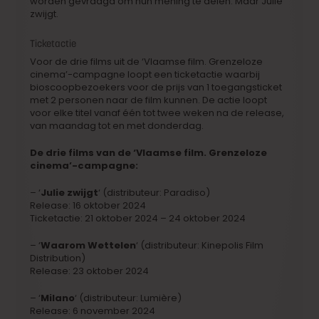
worden gevraagd om hun mening te delen. Maar Julie
zwijgt.
Ticketactie
Voor de drie films uit de ‘Vlaamse film. Grenzeloze
cinema’-campagne loopt een ticketactie waarbij
bioscoopbezoekers voor de prijs van 1 toegangsticket
met 2 personen naar de film kunnen. De actie loopt
voor elke titel vanaf één tot twee weken na de release,
van maandag tot en met donderdag.
De drie films van de ‘Vlaamse film. Grenzeloze
cinema’-campagne:
– ‘
Julie zwijgt
‘ (distributeur: Paradiso)
Release: 16 oktober 2024
Ticketactie: 21 oktober 2024 – 24 oktober 2024
– ‘
Waarom Wettelen
‘ (distributeur: Kinepolis Film
Distribution)
Release: 23 oktober 2024
– ‘
Milano
‘ (distributeur: Lumière)
Release: 6 november 2024