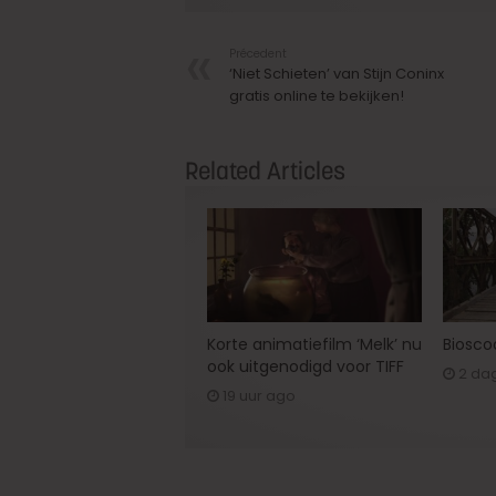
Précedent
‘Niet Schieten’ van Stijn Coninx
gratis online te bekijken!
Related Articles
Korte animatiefilm ‘Melk’ nu
Bioscoo
ook uitgenodigd voor TIFF
2 da
19 uur ago