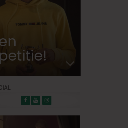
zen
etitie!
CIAL