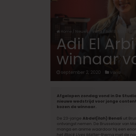
Home
/
Nieuws
/
Varia
/
Adil El Arbi & Bi
Adil El Arb
winnaar va
september 2, 2020
Varia
Afgelopen zondag vond in De Studio
nieuwe wedstrijd voor jonge content c
kozen de winnaar.
De 23-jarige
Abdel(ilah) Benali
uit Br
ontvangst nemen. De Brusselaar van Mar
manga en anime waardoor hij een enorm r
het
Black Lives Matter
-thema met de nodi