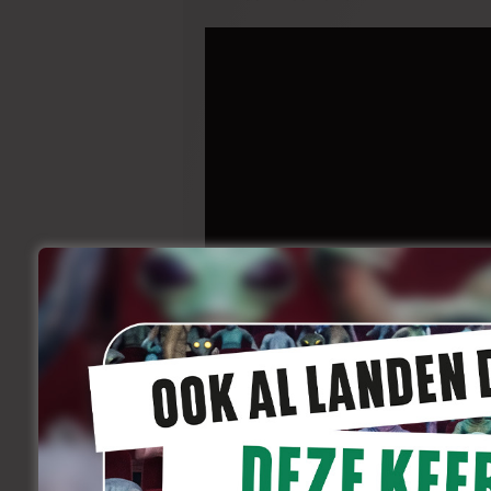
Films maken was niet meteen een eviden
school had afgerond, wist ik niet meteen
dat ik iets wil doen dat ik graag doe en 