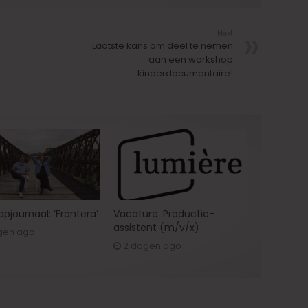
Next
Laatste kans om deel te nemen
aan een workshop
kinderdocumentaire!
pjournaal: ‘Frontera’
Vacature: Productie-
assistent (m/v/x)
gen ago
2 dagen ago