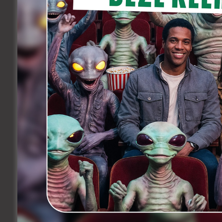
vrijwilliger bij les Magrittes du Cinéma b
Gedurende al die tijd dat ik daar werk, 
Na hun nominatie voor
Black
was ik enor
betreden. Dat ik nu zoveel jaar later de 
ongelooflijk”, zegt Abdel.
Het regisseursduo Fallah en El Arbi werd
digitale content creator
Hakim Chatar
Benali
. Ook Yassine en Hakim geven aa
Abdel de overduidelijke winnaar was. “
unieke manier gebracht door humor en fi
Abdel iemand die met het juiste duwtje i
dan ook de kans geven om verder te ontp
Aan de wedstrijd was normaal ook een f
corona. “Ik denk dat we in oktober een
P
in de toekomst ook op Europees niveau 
bereiken die een verhaal willen vertelle
hen vanuit Point Of U een alternatieve r
Mathias Sourbron
.
De kortspeelfilm van Abdel Benali is vo
tweede plaats ging naar Imhotep Vand
Bekijk hier ook opnieuw onze reportage 