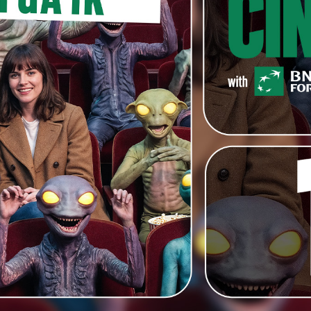
eland waar ik voor het eerst van Adil & Bilall hoorde.
zijn er maar twee personen die mij echt geïnspireerd.
m onder de indruk en besloot ik de cinemawereld te
filmwedstrijd van Adil & Bilall gewonnen heb, voelt
 in de jury vergezeld door actrice
Bab Buelens
,
en documentairemaker
Yassine Atari Abdelilah
n dat de inzendingen heel divers waren maar dat
Hij heeft een actueel maatschappelijk thema op een
ctie te vermengen, dat is echt een kunst. Bovendien is
n de rug heel ver gaat geraken. Wij wilden hem als jury
looien als content creator”, besluit het tweetal.
estival verbonden, maar dat werd uitgesteld door
oint of U
– festival gaan organiseren en de competitie
gaan uitrollen. Om zo nog meer creatievelingen te
n maar niet per se uit het circuit van scholen komen en
oute aan te bieden”, zegt
Point of U
-organisator
lledig gefilmd met een Samsung Galaxy S20 in 4K. De
eputte en de derde naar Mégane Callewaert.
over de start van de wedstrijd: