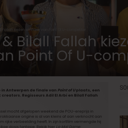
lall Fallah kiezen winnaar van Point Of U-competitie!
i & Bilall Fallah kie
n Point Of U-comp
SO
 in Antwerpen de finale van
Point of U
plaats, een
reators. Regisseurs Adil El Arbi en Bilall Fallah
ussel mocht afgelopen weekend de POU-ereprijs in
okkaanse origine is al van kleins af aan verknocht aan
ijke verbeelding heeft. In zijn kortfilm vermengde hij
ge dosis fantasie. Bekijk hier
La Mal Game: