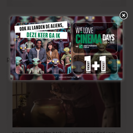
Précedent
«Motor City» komt eindelijk in de
zalen!
Next
Ontdek de officiële trailer en
poster van ‘Paradise’
Related Articles