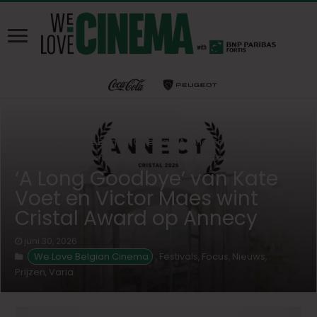
Home
/
We Love Belgian Cinema
/
‘A Long Goodbye’ van Kate
Voet en Victor Maes wint Cristal Award op Annecy
‘A Long Goodbye’ van Kate
Voet en Victor Maes wint
Cristal Award op Annecy
juni 30, 2026
We Love Belgian Cinema
Festivals
Focus
Nieuws
,
,
,
,
Prijzen
Varia
,