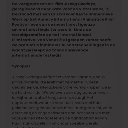
De veelgeprezen VR-film
A Long Goodbye
,
geregisseerd door Kate Voet en Victor Maes, is
bekroond met een Cristal voor Beste Immersieve
Werk op het Annecy International Animation Film
Festival, een van de meest prestigieuze
animatiefestivals ter wereld. Sinds de
wereldpremière op het Internationaal
Filmfestival van Venetië afgelopen zomer heeft
de productie inmiddels 10 onderscheidingen in de
wacht gesleept op toonaangevende
internationale festivals.
Synopsis
A Long Goodbye
vertelt het verhaal van Ida, een 72-
jarige pianiste, die leeft met dementie. In deze
geanimeerde, interactieve VR-ervaring kruipen we in
de huid van Ida. We beleven een dag uit haar leven,
terwijl haar realiteit langzaam vervaagt. Het
appartement, waar ze haar hele leven met haar
geliefde echtgenoot Daniel heeft doorgebracht, voelt
eerst leeg en ongedefinieerd aan. Wanneer we met
voorwerpen interageren en de bandopnames van
haar man afspelen, komt haar speelse wereld