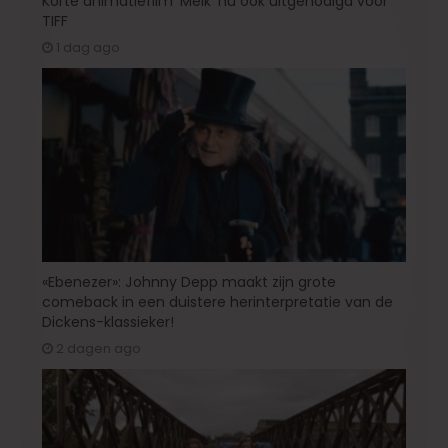
Korte animatiefilm ‘Melk’ nu ook uitgenodigd voor
TIFF
1 dag ago
«Ebenezer»: Johnny Depp maakt zijn grote
comeback in een duistere herinterpretatie van de
Dickens-klassieker!
2 dagen ago