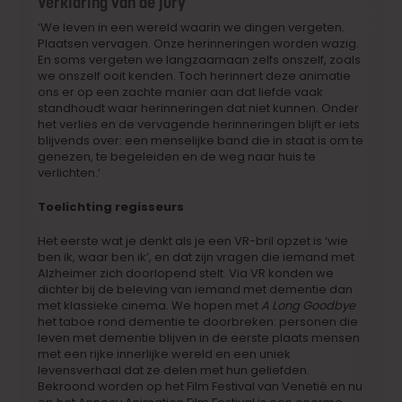
Verklaring van de jury
‘We leven in een wereld waarin we dingen vergeten.
Plaatsen vervagen. Onze herinneringen worden wazig.
En soms vergeten we langzaamaan zelfs onszelf, zoals
we onszelf ooit kenden. Toch herinnert deze animatie
ons er op een zachte manier aan dat liefde vaak
standhoudt waar herinneringen dat niet kunnen. Onder
het verlies en de vervagende herinneringen blijft er iets
blijvends over: een menselijke band die in staat is om te
genezen, te begeleiden en de weg naar huis te
verlichten.’
Toelichting regisseurs
Het eerste wat je denkt als je een VR-bril opzet is ‘wie
ben ik, waar ben ik’, en dat zijn vragen die iemand
met
Alzheimer zich doorlopend stelt. Via VR konden we
dichter bij de beleving van iemand met dementie
dan
met klassieke cinema. We hopen met
A Long Goodbye
het taboe rond dementie te doorbreken:
personen die
leven met dementie blijven in de eerste plaats mensen
met een rijke innerlijke wereld en een
uniek
levensverhaal dat ze delen met hun geliefden.
Bekroond worden op het Film Festival van Venetië en
nu