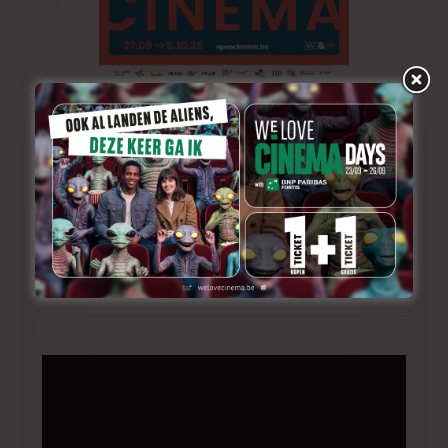
Open Cinema is een initiatief van de deelnemende
bioscopen en filmvertoners en wordt ondersteund
door de afdeling Publiek van het VAF.
Het VAF/Filmfonds van de Vlaams Minister van Cultuur
ondersteunt organisaties en initiatieven, die inzetten op
de vertoning en spreiding van en de educatie en
reflectie rond filmcultuur.