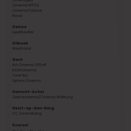
Cinema RITCS
Cinema Palace
Nova
Deinze
Leietheater
Dilbeek
Westrand
Gent
Art Cinema OFFoff
KASKcinema
Ciné Rio
Sphinx Cinema
Hamont-Achel
Zebracinema/Cinema Walburg
Heist-op-den-Berg
CC Zwaneberg
Koersel