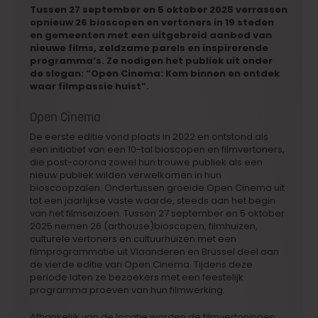
Tussen 27 september en 5 oktober 2025 verrassen
opnieuw 26 bioscopen en vertoners in 19 steden
en gemeenten met een uitgebreid aanbod van
nieuwe films, zeldzame parels en inspirerende
programma’s. Ze nodigen het publiek uit onder
de slogan: “Open Cinema: Kom binnen en ontdek
waar filmpassie huist”.
Open Cinema
De eerste editie vond plaats in 2022 en ontstond als
een initiatief van een 10-tal bioscopen en filmvertoners,
die post-corona zowel hun trouwe publiek als een
nieuw publiek wilden verwelkomen in hun
bioscoopzalen. Ondertussen groeide Open Cinema uit
tot een jaarlijkse vaste waarde, steeds aan het begin
van het filmseizoen. Tussen 27 september en 5 oktober
2025 nemen 26 (arthouse)bioscopen, filmhuizen,
culturele vertoners en cultuurhuizen met een
filmprogrammatie uit Vlaanderen en Brussel deel aan
de vierde editie van Open Cinema. Tijdens deze
periode laten ze bezoekers met een feestelijk
programma proeven van hun filmwerking.
Afhankelijk van de locatie worden de filmvertoningen