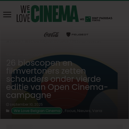
Home
/
We Love Belgian Cinema
/
26 bioscopen en
filmvertoners zetten schouders onder vierde editie van Open
Cinema-campagne
26 bioscopen en
filmvertoners zetten
schouders onder vierde
editie van Open Cinema-
campagne
september 10, 2025
We Love Belgian Cinema
Focus
Nieuws
Varia
,
,
,