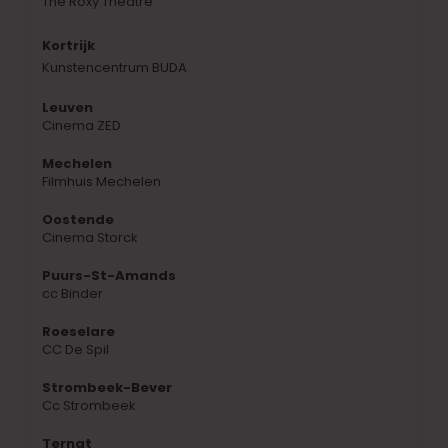
The Roxy Theatre
Kortrijk
Kunstencentrum BUDA
Leuven
Cinema ZED
Mechelen
Filmhuis Mechelen
Oostende
Cinema Storck
Puurs-St-Amands
cc Binder
Roeselare
CC De Spil
Strombeek-Bever
Cc Strombeek
Ternat