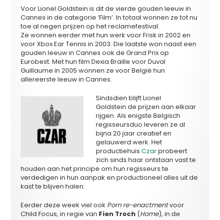
Voor Lionel Goldstein is dit de vierde gouden leeuw in
Cannes in de categorie ‘Film’. In totaal wonnen ze tot nu
toe al negen prijzen op het reclamefestival.
Ze wonnen eerder met hun werk voor Frisk in 2002 en
voor Xbox Ear Tennis in 2003. Die laatste won naast een
gouden leeuw in Cannes ook de Grand Prix op
Eurobest. Met hun film Dexia Braille voor Duval
Guillaume in 2005 wonnen ze voor België hun
allereerste leeuw in Cannes.
Sindsdien blijft Lionel
Goldstein de prijzen aan elkaar
rijgen. Als enigste Belgisch
regisseursduo leveren ze al
bijna 20 jaar creatief en
gelauwerd werk. Het
productiehuis
Czar
probeert
zich sinds haar ontstaan vast te
houden aan het principe om hun regisseurs te
verdedigen in hun aanpak en productioneel alles uit de
kast te blijven halen.
Eerder deze week viel ook
Porn re-enactment
voor
Child Focus, in regie van
Fien Troch
(
Home
), in de