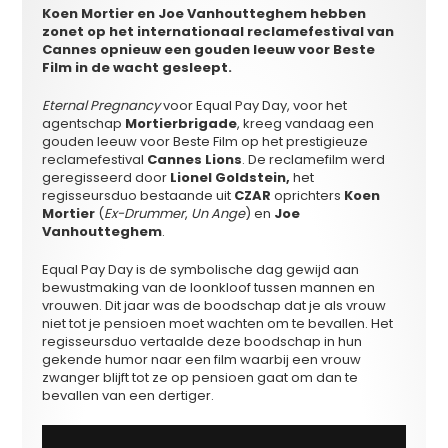
Koen Mortier en Joe Vanhoutteghem hebben
zonet op het internationaal reclamefestival van
Cannes opnieuw een gouden leeuw voor Beste
Film in de wacht gesleept.
Eternal Pregnancy
voor Equal Pay Day, voor het
agentschap
Mortierbrigade
, kreeg vandaag een
gouden leeuw voor Beste Film op het prestigieuze
reclamefestival
Cannes Lions
. De reclamefilm werd
geregisseerd door
Lionel Goldstein,
het
regisseursduo bestaande uit
CZAR
oprichters
Koen
Mortier
(
Ex-Drummer
,
Un Ange
) en
Joe
Vanhoutteghem
.
Equal Pay Day is de symbolische dag gewijd aan
bewustmaking van de loonkloof tussen mannen en
vrouwen. Dit jaar was de boodschap dat je als vrouw
niet tot je pensioen moet wachten om te bevallen. Het
regisseursduo vertaalde deze boodschap in hun
gekende humor naar een film waarbij een vrouw
zwanger blijft tot ze op pensioen gaat om dan te
bevallen van een dertiger.