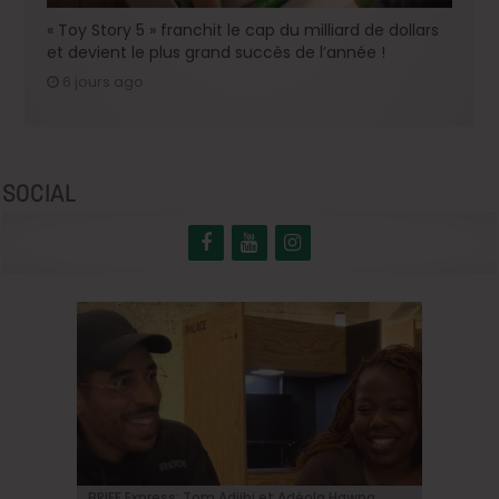
« Toy Story 5 » franchit le cap du milliard de dollars
et devient le plus grand succès de l’année !
6 jours ago
SOCIAL
BRIFF Express: Tom Adjibi et Adéola Hawna,
Johnny Depp en Ebenezer Scrooge: le grand
BRIFF 2026: la Compétition belge!
« Coyote vs. Acme », le film maudit de
Capsule #147: « Notre Salut » d’Emmanuel