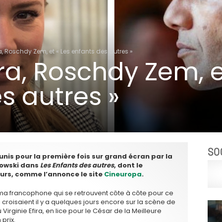
ra, Roschdy Zem, et « Les enfants des autres »
ira, Roschdy Zem, e
s autres »
SO
unis pour la première fois sur grand écran par la
towski dans
Les Enfants des autres
, dont le
ours, comme l’annonce le site
Cineuropa
.
 francophone qui se retrouvent côte à côte pour ce
croisaient il y a quelques jours encore sur la scène de
irginie Efira, en lice pour le César de la Meilleure
prix.