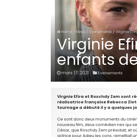
Home
/
News
/
Evenements
/
Virginie Efi
Virginie Ef
enfants de
mars 17, 2021
Evenements
Virgnie Efira et Roschdy Zem sont ré
réalisatrice française Rebecca Zlo
tournage a débuté il y a quelques j
Ce sont donc deux monuments du cinéma
nouveau film, deux comédien·nes qui se 
César, que Roschdy Zem présidait, et où V
actrice pour Adieu les cons, remettait un 