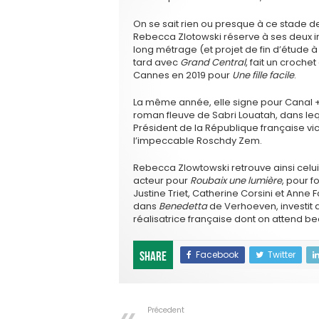
On se sait rien ou presque à ce stade de 
Rebecca Zlotowski réserve à ses deux i
long métrage (et projet de fin d’étude à
tard avec
Grand Central
, fait un croche
Cannes en 2019 pour
Une fille facile
.
La même année, elle signe pour Canal 
roman fleuve de Sabri Louatah, dans leque
Président de la République française vi
l’impeccable Roschdy Zem.
Rebecca Zlowtowski retrouve ainsi celui
acteur pour
Roubaix une lumière
, pour 
Justine Triet, Catherine Corsini et Anne 
dans
Benedetta
de Verhoeven, investit d
réalisatrice française dont on attend 
Facebook
Twitter
Share
Précedent