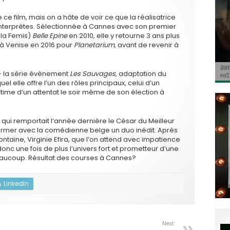
ce film, mais on a hâte de voir ce que la réalisatrice
nterprètes. Sélectionnée à Cannes avec son premier
 la Femis)
Belle Epine
en 2010, elle y retourne 3 ans plus
t à Venise en 2016 pour
Planetarium
, avant de revenir à
BRI
Jo
BRI
« C
Ca
+ la série évènement
Les Sauvages
, adaptation du
« C
ret
Hol
Ma
l elle offre l’un des rôles principaux, celui d’un
du 
ctime d’un attentat le soir même de son élection à
 qui remportait l’année dernière le César du Meilleur
former avec la comédienne belge un duo inédit. Après
Fontaine, Virginie Efira, que l’on attend avec impatience
onc une fois de plus l’univers fort et prometteur d’une
beaucoup. Résultat des courses à Cannes?
LinkedIn
Next