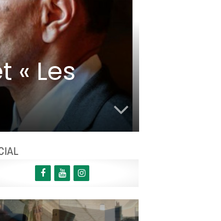
t « Les
CIAL