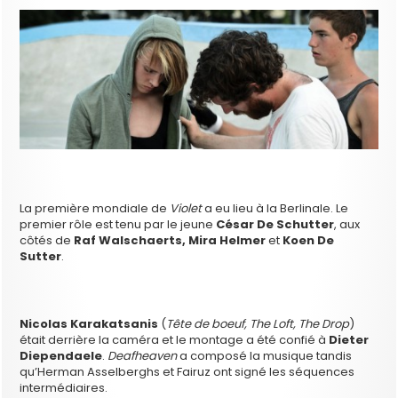
La première mondiale de
Violet
a eu lieu à la Berlinale. Le
premier rôle est tenu par le jeune
César De Schutter
, aux
côtés de
Raf Walschaerts, Mira Helmer
et
Koen De
Sutter
.
Nicolas Karakatsanis
(
Tête de boeuf, The Loft, The Drop
)
était derrière la caméra et le montage a été confié à
Dieter
Diependaele
.
Deafheaven
a composé la musique tandis
qu’Herman Asselberghs et Fairuz ont signé les séquences
intermédiaires.