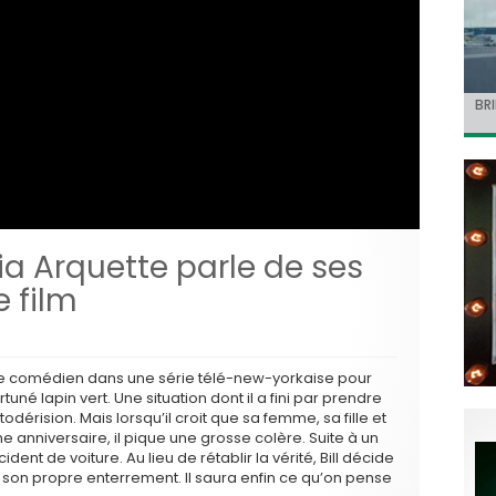
Jo
BRI
« C
Ca
« T
ret
Hol
Ma
dol
du 
l’a
cia Arquette parle de ses
e film
 de comédien dans une série télé-new-yorkaise pour
tuné lapin vert. Une situation dont il a fini par prendre
odérision. Mais lorsqu’il croit que sa femme, sa fille et
 anniversaire, il pique une grosse colère. Suite à un
ent de voiture. Au lieu de rétablir la vérité, Bill décide
à son propre enterrement. Il saura enfin ce qu’on pense