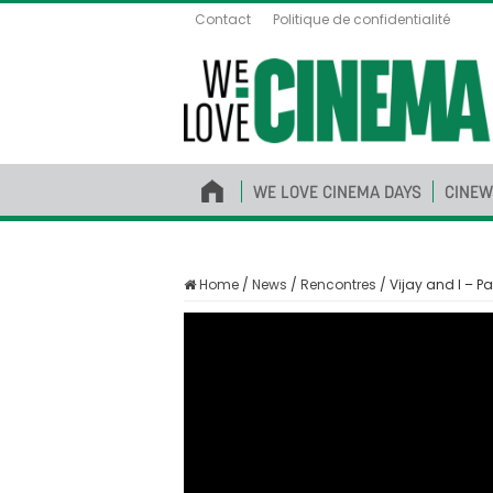
Contact
Politique de confidentialité
WE LOVE CINEMA DAYS
CINEW
Home
/
News
/
Rencontres
/
Vijay and I – Pa