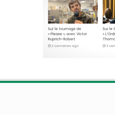
Sur le tournage de
Sur le
« Please », avec Victor
« L’Ord
Ruprich-Robert
Thoma
2 semaines ago
3 se