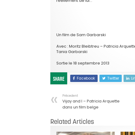
réellement de lui…
Un film de Sam Garbarski
Avec : Moritz Bleibtreu – Patricia Arquet
Tania Garbarski
Sortie le 18 septembre 2013
Facebook
Twitter
Li
Share
Précedent
Vijay and I – Patricia Arquette
dans un film belge
Related Articles