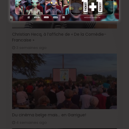
Christian Hecq, à l’affiche de « De la Comédie-
Francaise »
3 semaines ago
Du cinéma belge mais… en Garrigue!
4 semaines ago