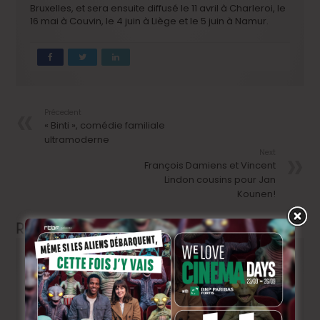
Bruxelles, et sera ensuite diffusé le 11 avril à Charleroi, le
16 mai à Couvin, le 4 juin à Liège et le 5 juin à Namur.
Précedent
« Binti », comédie familiale
ultramoderne
Next
François Damiens et Vincent
Lindon cousins pour Jan
Kounen!
Related Articles