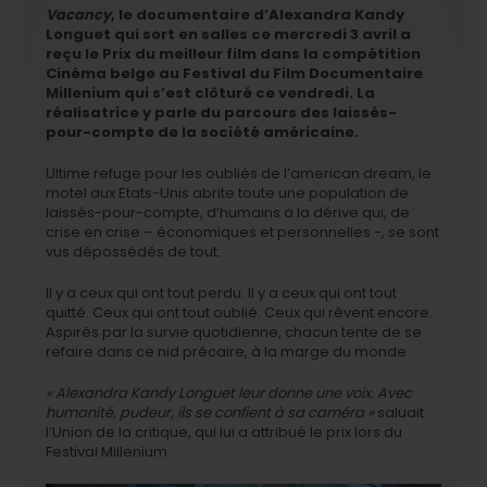
Vacancy
, le documentaire d’Alexandra Kandy
Longuet qui sort en salles ce mercredi 3 avril a
reçu le Prix du meilleur film dans la compétition
Cinéma belge au Festival du Film Documentaire
Millenium qui s’est clôturé ce vendredi. La
réalisatrice y parle du parcours des laissés-
pour-compte de la société américaine.
Ultime refuge pour les oubliés de l’american dream, le
motel aux Etats-Unis abrite toute une population de
laissés-pour-compte, d’humains à la dérive qui, de
crise en crise – économiques et personnelles -, se sont
vus dépossédés de tout.
Il y a ceux qui ont tout perdu. Il y a ceux qui ont tout
quitté. Ceux qui ont tout oublié. Ceux qui rêvent encore.
Aspirés par la survie quotidienne, chacun tente de se
refaire dans ce nid précaire, à la marge du monde.
« Alexandra Kandy Longuet leur donne une voix. Avec
humanité, pudeur, ils se confient à sa caméra »
saluait
l’Union de la critique, qui lui a attribué le prix lors du
Festival Millenium.