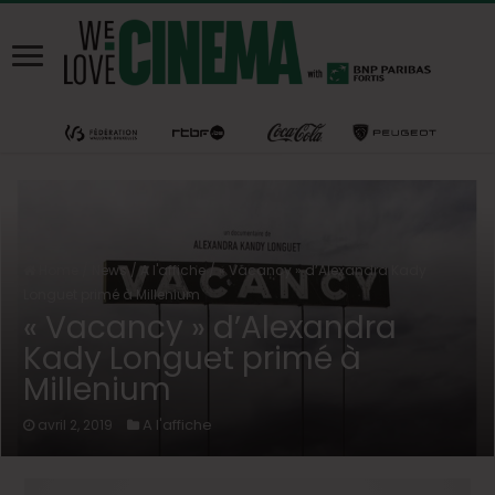
Home
/
News
/
A l'affiche
/
« Vacancy » d’Alexandra Kady
Longuet primé à Millenium
« Vacancy » d’Alexandra
Kady Longuet primé à
Millenium
A l'affiche
avril 2, 2019