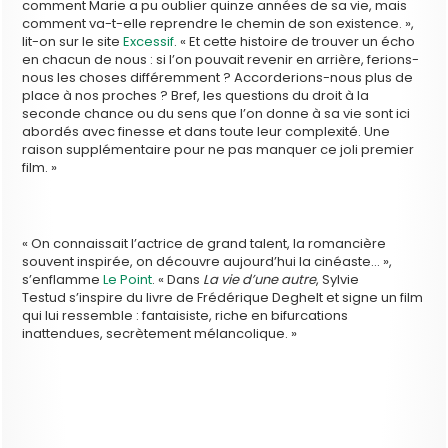
comment Marie a pu oublier quinze années de sa vie, mais
comment va-t-elle reprendre le chemin de son existence. »,
lit-on sur le site
Excessif
. « Et cette histoire de trouver un écho
en chacun de nous : si l’on pouvait revenir en arrière, ferions-
nous les choses différemment ? Accorderions-nous plus de
place à nos proches ? Bref, les questions du droit à la
seconde chance ou du sens que l’on donne à sa vie sont ici
abordés avec finesse et dans toute leur complexité. Une
raison supplémentaire pour ne pas manquer ce joli premier
film. »
« On connaissait l’actrice de grand talent, la romancière
souvent inspirée, on découvre aujourd’hui la cinéaste… »,
s’enflamme
Le Point
. « Dans
La vie d’une autre
, Sylvie
Testud s’inspire du livre de Frédérique Deghelt et signe un film
qui lui ressemble : fantaisiste, riche en bifurcations
inattendues, secrètement mélancolique. »