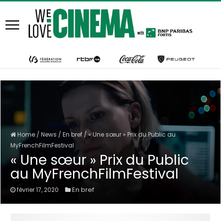
Home
/
News
/
En bref
/
« Une sœur » Prix du Public au
MyFrenchFilmFestival
« Une sœur » Prix du Public
au MyFrenchFilmFestival
En bref
février 17, 2020