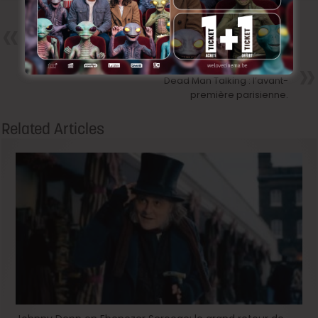
Précedent
Dring Dring : Christophe
Bourdon.
Next
Dead Man Talking : l’avant-
première parisienne.
Related Articles