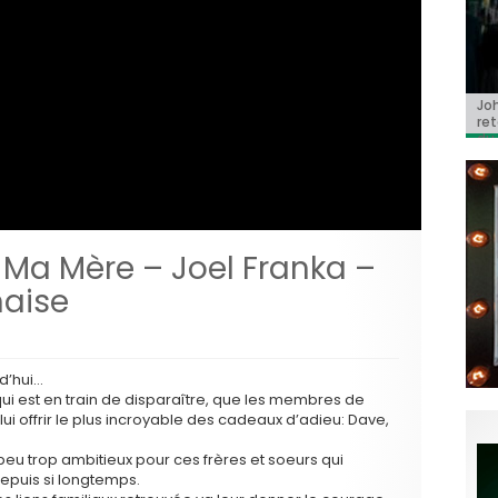
Jo
BRI
« C
Ca
« T
ret
Hol
Ma
dol
du 
l’a
Ma Mère – Joel Franka –
naise
d’hui…
ui est en train de disparaître, que les membres de
i offrir le plus incroyable des cadeaux d’adieu: Dave,
 peu trop ambitieux pour ces frères et soeurs qui
depuis si longtemps.