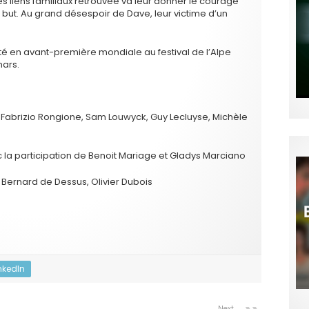
es liens familiaux retrouvée va leur donner le courage
r but. Au grand désespoir de Dave, leur victime d’un
 en avant-première mondiale au festival de l’Alpe
mars.
ve, Fabrizio Rongione, Sam Louwyck, Guy Lecluyse, Michèle
c la participation de Benoit Mariage et Gladys Marciano
 Bernard de Dessus, Olivier Dubois
nkedIn
Next