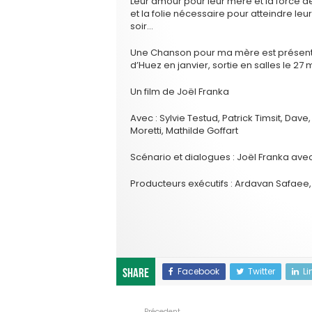
Leur amour pour leur mère et la force d
et la folie nécessaire pour atteindre leu
soir…
Une Chanson pour ma mère est présenté
d’Huez en janvier, sortie en salles le 27 
Un film de Joël Franka
Avec : Sylvie Testud, Patrick Timsit, Da
Moretti, Mathilde Goffart
Scénario et dialogues : Joël Franka ave
Producteurs exécutifs : Ardavan Safaee,
Facebook
Twitter
Li
Share
Précedent