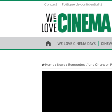
Contact
Politique de confidentialité
WE LOVE CINEMA DAYS
CINEW
Home
/
News
/
Rencontres
/
Une Chanson Po